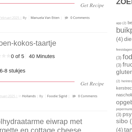
ZO
Get Recipe
Februari 2025 |
By
Manuela Van Etten
|
0 Comments
be
app
(2)
buik
(4)
die
roen-kokos-taartje
feestdage
fo
0 of 5
40 Minutes
(3)
fru
(3)
6-8 stukjes
gluten
(2)
herintr
Get Recipe
kerstre
naschol
anuari 2025 |
In
Hollands
|
By
Foodie Sigrid
|
0 Comments
opgeb
pepermunto
psy
(3)
lhydraatarme eiwrap met
sibo
(
ta
rgette en cottage cheese
(4)