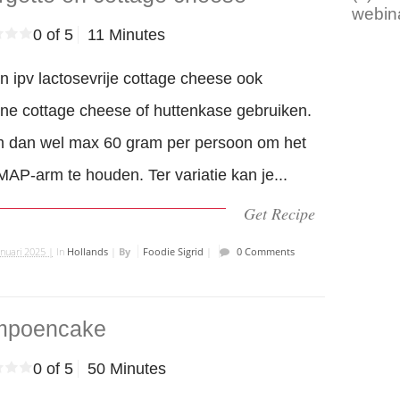
webin
0 of 5
11 Minutes
n ipv lactosevrije cottage cheese ook
e cottage cheese of huttenkase gebruiken.
 dan wel max 60 gram per persoon om het
P-arm te houden. Ter variatie kan je...
Get Recipe
anuari 2025 |
In
Hollands
|
By
Foodie Sigrid
|
0 Comments
mpoencake
0 of 5
50 Minutes