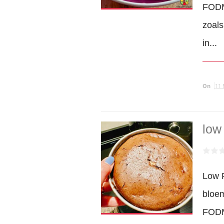
FODMA
zoals
in...
On
11 
low
Low 
bloe
FODMA