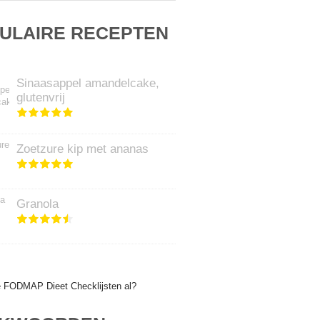
ULAIRE RECEPTEN
Sinaasappel amandelcake,
glutenvrij
Zoetzure kip met ananas
Granola
e FODMAP Dieet Checklijsten al?