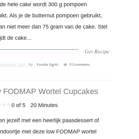
 de hele cake wordt 300 g pompoen
ikt. Als je de butternut pompoen gebruikt,
an niet meer dan 75 gram van de cake. Stel
ijdt de cake...
Get Recipe
September 2024 |
By
Foodie Sigrid
|
0 Comments
 FODMAP Wortel Cupcakes
0 of 5
20 Minutes
n jezelf met een heerlijk paasdessert of
endoortje met deze low FODMAP wortel