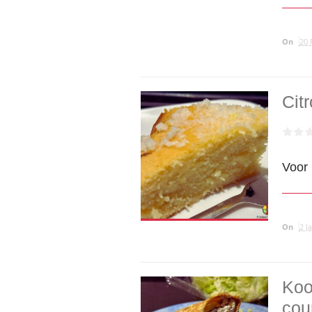
On
20 
Cit
Voor 
On
2 J
Koo
cou