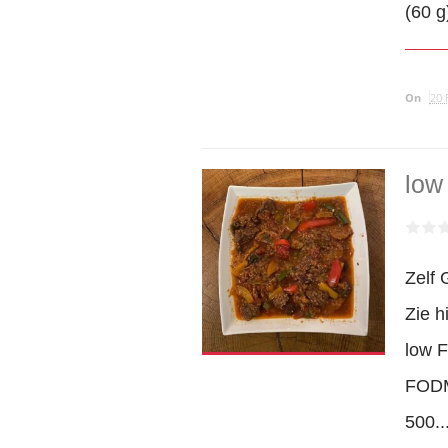
(60 
On
20 
low
Zelf 
Zie h
low 
FODM
500..