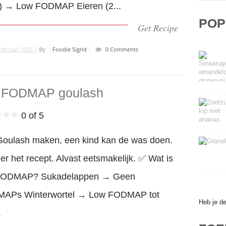
g) → Low FODMAP Eieren (2...
POP
Get Recipe
Februari 2025 |
By
Foodie Sigrid
|
0 Comments
 FODMAP goulash
0 of 5
Goulash maken, een kind kan de was doen.
ier het recept. Alvast eetsmakelijk. ✅ Wat is
FODMAP? Sukadelappen → Geen
APs Winterwortel → Low FODMAP tot
Heb je d
.