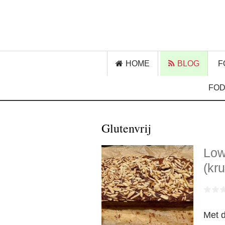
HOME
BLOG
F
FOD
Glutenvrij
Low
(kr
Met d