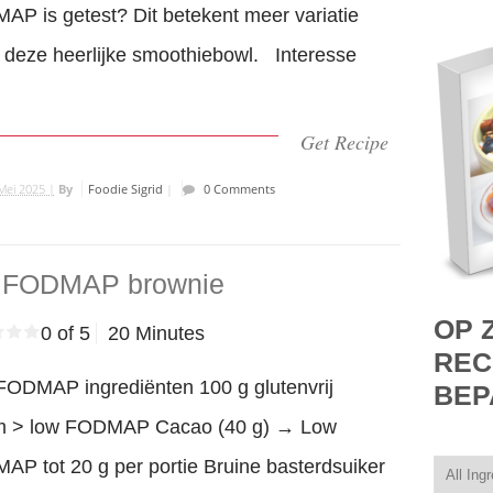
P is getest? Dit betekent meer variatie
 deze heerlijke smoothiebowl. Interesse
Get Recipe
Mei 2025 |
By
Foodie Sigrid
|
0 Comments
 FODMAP brownie
OP 
0 of 5
20 Minutes
REC
FODMAP ingrediënten 100 g glutenvrij
BEP
m > low FODMAP Cacao (40 g) → Low
P tot 20 g per portie Bruine basterdsuiker