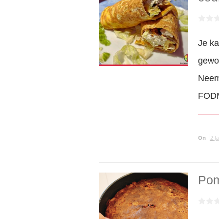
Je ka
gewon
Neem
FODMA
On
2 J
Po