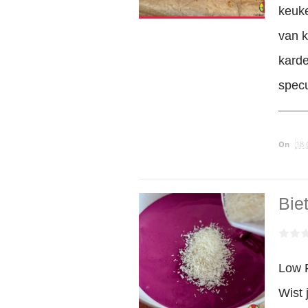
keuk
van k
kard
specu
On
18 
Bie
Low 
Wist 