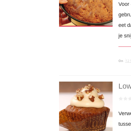
Voor
gebru
eet d
je sn
On
12 
Low
Verwe
tuss