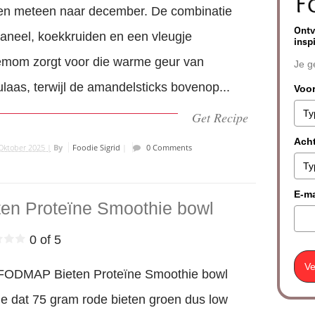
en meteen naar december. De combinatie
Ontv
aneel, koekkruiden en een vleugje
insp
emom zorgt voor die warme geur van
Je g
laas, terwijl de amandelsticks bovenop...
Voo
Get Recipe
Ach
Oktober 2025 |
By
Foodie Sigrid
|
0 Comments
E-ma
ten Proteïne Smoothie bowl
0 of 5
Ve
FODMAP Bieten Proteïne Smoothie bowl
je dat 75 gram rode bieten groen dus low