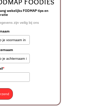
ang wekelijks FODMAP tips en
iratie
egevens zijn veilig bij ons
rnaam
ternaam
il
*
rzend