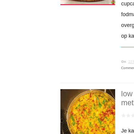
cupca
fodma
over
op ka
On
27 
Commen
low
met
Je ka