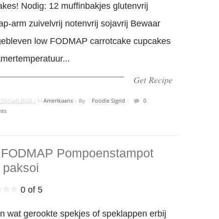
kes! Nodig: 12 muffinbakjes glutenvrij
p-arm zuivelvrij notenvrij sojavrij Bewaar
gebleven low FODMAP carrotcake cupcakes
mertemperatuur...
Get Recipe
Februari 2024 |
In
Amerikaans
|
By
Foodie Sigrid
|
0
ts
 FODMAP Pompoenstampot
 paksoi
0 of 5
n wat gerookte spekjes of speklappen erbij