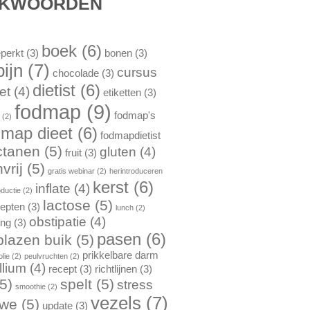
EKWOORDEN
boek
(6)
perkt
(3)
bonen
(3)
pijn
(7)
cursus
chocolade
(3)
dietist
(6)
et
(4)
etiketten
(3)
fodmap
(9)
fodmap's
n
(2)
dmap dieet
(6)
fodmapdietist
ctanen
(5)
gluten
(4)
fruit
(3)
vrij
(5)
gratis webinar
(2)
herintroduceren
kerst
(6)
inflate
(4)
oductie
(2)
lactose
(5)
cepten
(3)
lunch
(2)
obstipatie
(4)
ing
(3)
pasen
(6)
lazen buik
(5)
prikkelbare darm
lie
(2)
peulvruchten
(2)
llium
(4)
recept
(3)
richtlijnen
(3)
5)
spelt
(5)
stress
smoothie
(2)
vezels
(7)
rwe
(5)
update
(3)