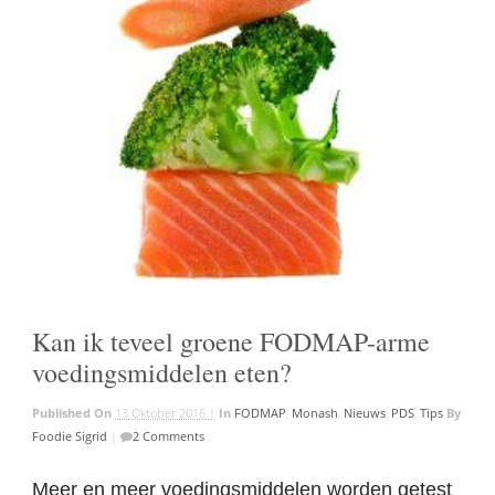
Kan ik teveel groene FODMAP-arme
voedingsmiddelen eten?
Published On
13 Oktober 2016 |
In
FODMAP
,
Monash
,
Nieuws
,
PDS
,
Tips
By
Foodie Sigrid
|
2 Comments
Meer en meer voedingsmiddelen worden getest