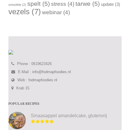
spelt
(5)
tarwe
(5)
stress
(4)
update
(3)
smoothie
(2)
vezels
(7)
webinar
(4)
Phone : 0619623426
E-Mail :
info@fodmapfoodies.nl
Web :
fodmapfoodies.nl
Krab 15
POPULAR RECIPES
Sinaasappel amandelcake, glutenvrij