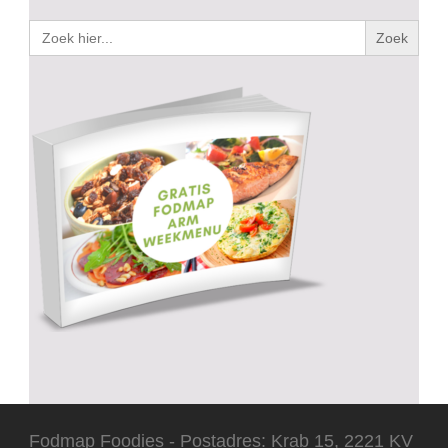
Zoek
naar:
Fodmap Foodies - Postadres: Krab 15, 2221 KV