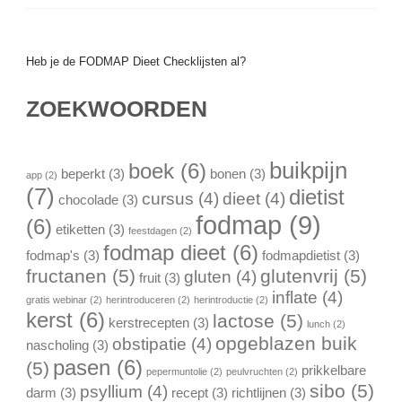
Heb je de FODMAP Dieet Checklijsten al?
ZOEKWOORDEN
buikpijn
boek
(6)
beperkt
(3)
bonen
(3)
app
(2)
(7)
dietist
cursus
(4)
dieet
(4)
chocolade
(3)
fodmap
(9)
(6)
etiketten
(3)
feestdagen
(2)
fodmap dieet
(6)
fodmap's
(3)
fodmapdietist
(3)
fructanen
(5)
glutenvrij
(5)
gluten
(4)
fruit
(3)
inflate
(4)
gratis webinar
(2)
herintroduceren
(2)
herintroductie
(2)
kerst
(6)
lactose
(5)
kerstrecepten
(3)
lunch
(2)
opgeblazen buik
obstipatie
(4)
nascholing
(3)
pasen
(6)
(5)
prikkelbare
pepermuntolie
(2)
peulvruchten
(2)
sibo
(5)
psyllium
(4)
darm
(3)
recept
(3)
richtlijnen
(3)