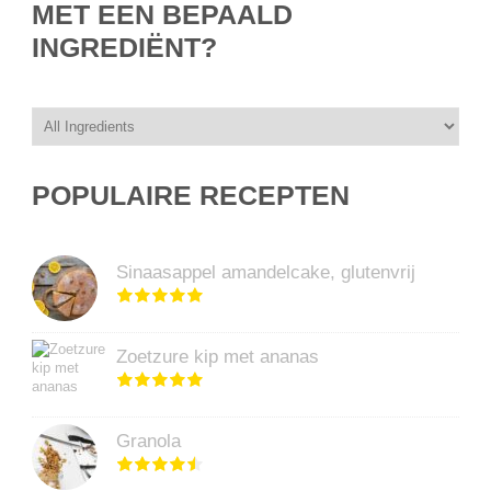
MET EEN BEPAALD
INGREDIËNT?
POPULAIRE RECEPTEN
Sinaasappel amandelcake, glutenvrij
Zoetzure kip met ananas
Granola