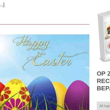
[…]
OP 
REC
BEP