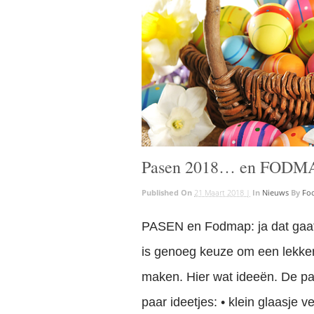
Pasen 2018… en FODM
Published On
21 Maart 2018 |
In
Nieuws
By
Foo
PASEN en Fodmap: ja dat gaat 
is genoeg keuze om een lekker
maken. Hier wat ideeën. De p
paar ideetjes: • klein glaasje 