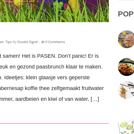
POP
ten
,
Tips
By
Foodie Sigrid
|
0 Comments
samen! Het is PASEN. Don’t panic! Er is
leuk en gezond paasbrunch klaar te maken.
. Ideetjes: klein glaasje vers geperste
berriesap koffie thee zelfgemaakt fruitwater
mmer, aardbeien en kiwi of van water, […]