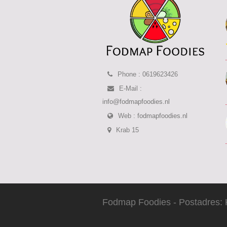
Phone : 0619623426
E-Mail :
info@fodmapfoodies.nl
Web :
fodmapfoodies.nl
Krab 15
Fodmap Foodies - Postadres: 