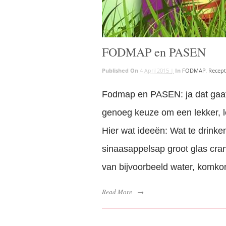
FODMAP en PASEN
Published On
4 April 2015 |
In
FODMAP
,
Recep
Fodmap en PASEN: ja dat gaat 
genoeg keuze om een lekker, 
Hier wat ideeën: Wat te drinken
sinaasappelsap groot glas cran
van bijvoorbeeld water, komko
Read More
→