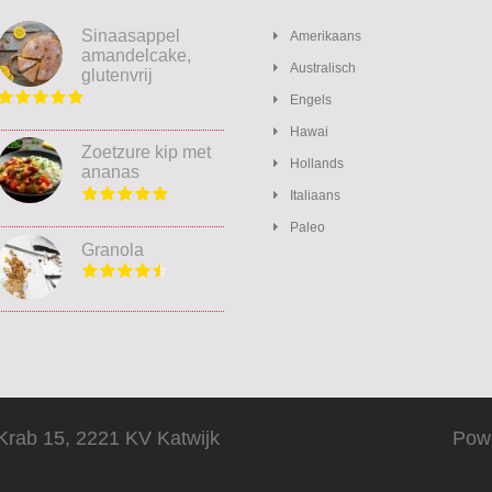
Sinaasappel
Amerikaans
amandelcake,
Australisch
glutenvrij
Engels
Hawai
Zoetzure kip met
Hollands
ananas
Italiaans
Paleo
Granola
Krab 15, 2221 KV Katwijk
Pow