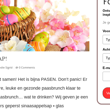
Ontv
insp
Je g
Voo
Ach
AP!
die Sigrid
|
0 Comments
E-ma
samen! Het is bijna PASEN. Don’t panic! Er
e, leuke en gezonde paasbrunch klaar te
Ve
aasbrunch… wat te drinken? Wij geven je een
vers geperst sinaasappelsap • glas