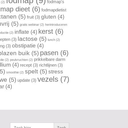
fodmap
(9)
fodmap's
n
(2)
dmap dieet
(6)
fodmapdietist
ctanen
(5)
gluten
(4)
fruit
(3)
vrij
(5)
gratis webinar
(2)
herintroduceren
kerst
(6)
inflate
(4)
oductie
(2)
lactose
(5)
cepten
(3)
lunch
(2)
obstipatie
(4)
ing
(3)
pasen
(6)
lazen buik
(5)
prikkelbare darm
lie
(2)
peulvruchten
(2)
llium
(4)
recept
(3)
richtlijnen
(3)
5)
spelt
(5)
stress
smoothie
(2)
vezels
(7)
rwe
(5)
update
(3)
ar
(4)
Zoek
naar: