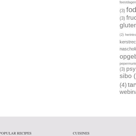
feestdage
fo
(3)
fru
(3)
gluten
(2)
herintr
kerstre
naschol
opgeb
pepermunto
psy
(3)
sibo
(
ta
(4)
webin
POPULAR RECIPES
CUISINES