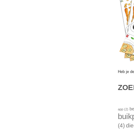
Heb je d
ZO
be
app
(2)
buik
(4)
die