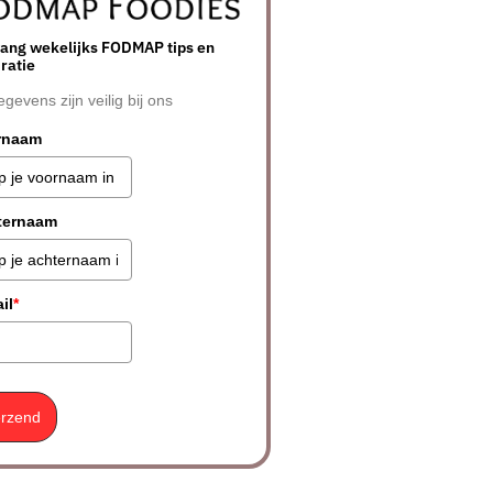
ang wekelijks FODMAP tips en
iratie
egevens zijn veilig bij ons
rnaam
ternaam
il
*
rzend