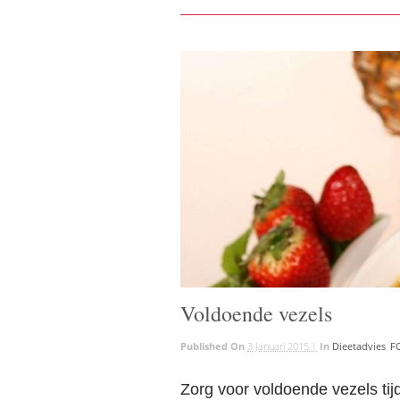
Voldoende vezels
Published On
3 Januari 2015 |
In
Dieetadvies
,
F
Zorg voor voldoende vezels t