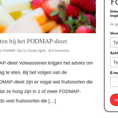
Ontv
insp
Je g
Voo
eten bij het FODMAP-dieet
es
,
FODMAP
,
Tips
By
Foodie Sigrid
|
0 Comments
Ach
AP-dieet Volwassenen krijgen het advies om
dag te eten. Bij het volgen van de
E-ma
MAP-dieet zijn er nogal wat fruitsoorten die
t ze hoog zijn in 1 of meer FODMAP-
Ve
s veel fruitsoorten die […]