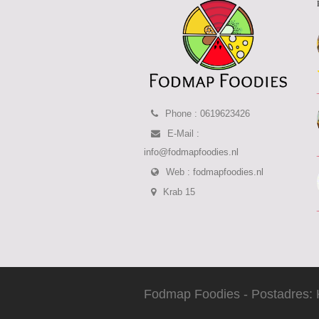
Phone : 0619623426
E-Mail :
info@fodmapfoodies.nl
Web :
fodmapfoodies.nl
Krab 15
Fodmap Foodies - Postadres: 