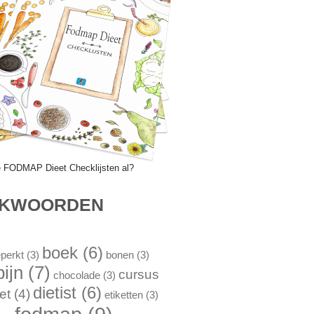
e FODMAP Dieet Checklijsten al?
EKWOORDEN
boek
(6)
perkt
(3)
bonen
(3)
pijn
(7)
cursus
chocolade
(3)
dietist
(6)
et
(4)
etiketten
(3)