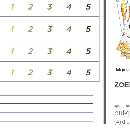
Heb je d
ZO
be
app
(2)
buik
(4)
die