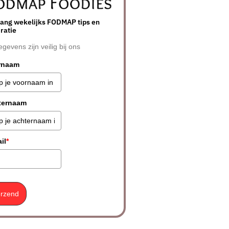
ang wekelijks FODMAP tips en
iratie
egevens zijn veilig bij ons
rnaam
ternaam
il
*
rzend