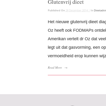
Glutenvrij dieet
Published On
28 December 2014 |
In
Dieetadvi
Het nieuwe glutenvrij dieet d
Oz heeft ook FODMAPs ontdekt
Amerikan vertelt dr Oz dat ve
legt uit dat gasvorming, een o
vermoeidheid erop kunnen wijze
Read More
→