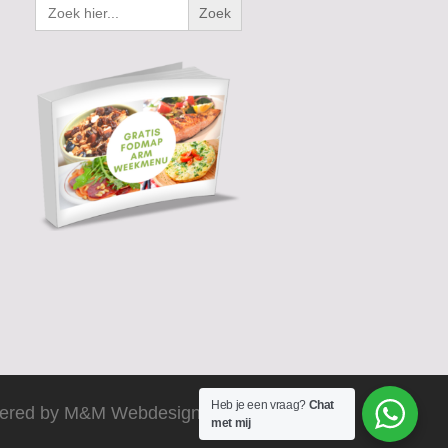
Zoek
naar:
Heb je een vraag?
Chat
ered by M&M Webdesign 2025
met mij