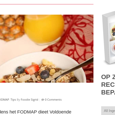
OP 
REC
BEP
ODMAP
,
Tips
By
Foodie Sigrid
|
0 Comments
ijdens het FODMAP dieet Voldoende