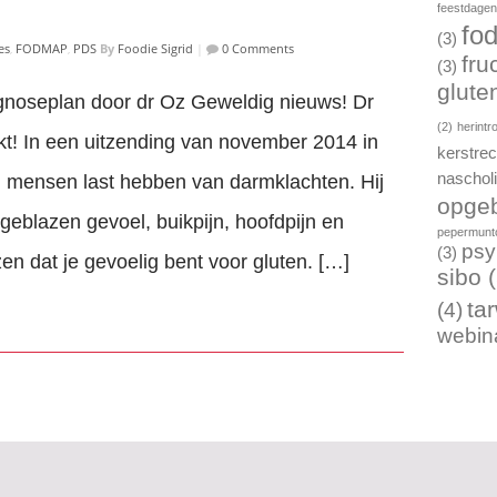
feestdage
fo
(3)
es
,
FODMAP
,
PDS
By
Foodie Sigrid
|
0 Comments
fru
(3)
gluten
iagnoseplan door dr Oz Geweldig nieuws! Dr
(2)
herintr
! In een uitzending van november 2014 in
kerstre
naschol
el mensen last hebben van darmklachten. Hij
opgeb
pgeblazen gevoel, buikpijn, hoofdpijn en
pepermunto
psy
(3)
n dat je gevoelig bent voor gluten. […]
sibo
(
ta
(4)
webin