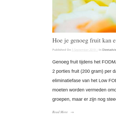
Hoe je genoeg fruit kan 
Published On
5 September 2019 |
In
Dieetadvi
Genoeg fruit tijdens het FODM
2 porties fruit (200 gram) per 
eliminatiefase van het Low FOD
moeten worden vermeden omda
groepen, maar er zijn nog steed
Read More
→