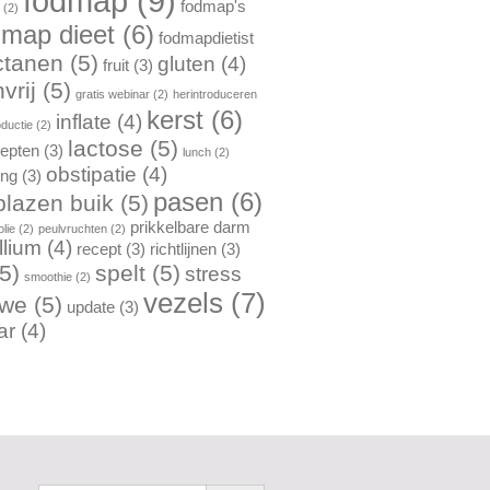
fodmap
(9)
fodmap's
n
(2)
dmap dieet
(6)
fodmapdietist
ctanen
(5)
gluten
(4)
fruit
(3)
vrij
(5)
gratis webinar
(2)
herintroduceren
kerst
(6)
inflate
(4)
oductie
(2)
lactose
(5)
cepten
(3)
lunch
(2)
obstipatie
(4)
ing
(3)
pasen
(6)
lazen buik
(5)
prikkelbare darm
lie
(2)
peulvruchten
(2)
llium
(4)
recept
(3)
richtlijnen
(3)
5)
spelt
(5)
stress
smoothie
(2)
vezels
(7)
rwe
(5)
update
(3)
ar
(4)