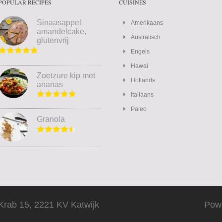
POPULAR RECIPES
CUISINES
Sinaasappel
Amerikaans
amandelcake,
Australisch
glutenvrij
Engels
Hawai
Zoetzure kip met
Hollands
ananas
Italiaans
Paleo
Granola
Krab 15, 2221 KV Katwijk
Pow