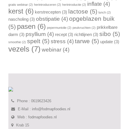
inflate
(4)
gratis webinar
(2)
herintroduceren
(2)
herintroductie
(2)
kerst
(6)
lactose
(5)
kerstrecepten
(3)
lunch
(2)
opgeblazen buik
obstipatie
(4)
nascholing
(3)
pasen
(6)
(5)
prikkelbare
pepermuntolie
(2)
peulvruchten
(2)
sibo
(5)
psyllium
(4)
darm
(3)
recept
(3)
richtlijnen
(3)
spelt
(5)
tarwe
(5)
stress
(4)
update
(3)
smoothie
(2)
vezels
(7)
webinar
(4)
Phone : 0619623426
E-Mail :
info@fodmapfoodies.nl
Web :
fodmapfoodies.nl
Krab 15