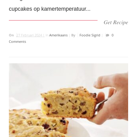
cupcakes op kamertemperatuur...
Get Recipe
On
27 Februari 2024 |
In
Amerikaans
|
By
Foodie Sigrid
|
0
Comments