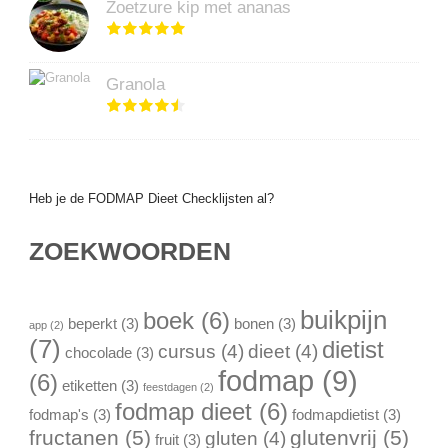
Zoetzure kip met ananas
Granola
Heb je de FODMAP Dieet Checklijsten al?
ZOEKWOORDEN
buikpijn
boek
(6)
beperkt
(3)
bonen
(3)
app
(2)
(7)
dietist
cursus
(4)
dieet
(4)
chocolade
(3)
fodmap
(9)
(6)
etiketten
(3)
feestdagen
(2)
fodmap dieet
(6)
fodmap's
(3)
fodmapdietist
(3)
fructanen
(5)
glutenvrij
(5)
gluten
(4)
fruit
(3)