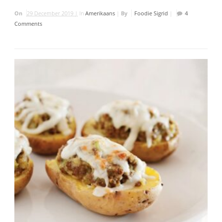
On
29 December 2019 |
In
Amerikaans
|
By
Foodie Sigrid
|
4
Comments