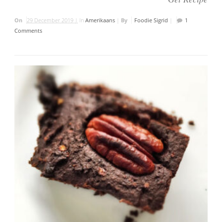
On
29 December 2019 |
In
Amerikaans
|
By
Foodie Sigrid
|
1
Comments