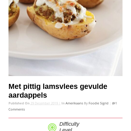
Met pittig lamsvlees gevulde
aardappels
Published On
29 December 2019 |
In
Amerikaans
By
Foodie Sigrid
|
1
Comments
Difficulty
Level