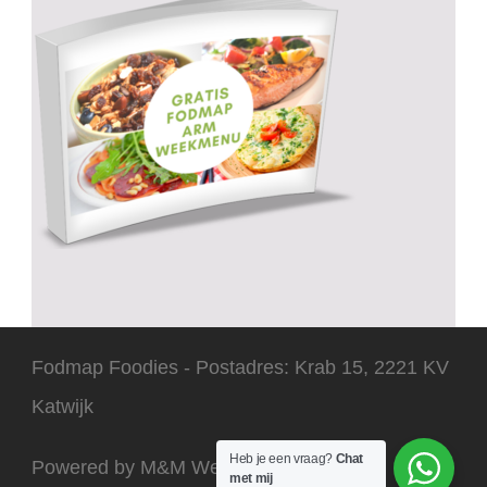
Fodmap Foodies - Postadres: Krab 15, 2221 KV
Katwijk
Heb je een vraag?
Chat
Powered by M&M Webdesign 2025
met mij