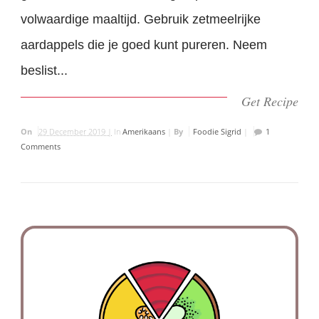
volwaardige maaltijd. Gebruik zetmeelrijke
aardappels die je goed kunt pureren. Neem
beslist...
Get Recipe
On
29 December 2019 |
In
Amerikaans
|
By
Foodie Sigrid
|
1
Comments