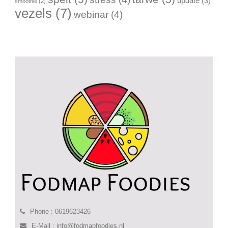
update
(3)
smoothie
(2)
vezels
(7)
webinar
(4)
Phone : 0619623426
E-Mail :
info@fodmapfoodies.nl