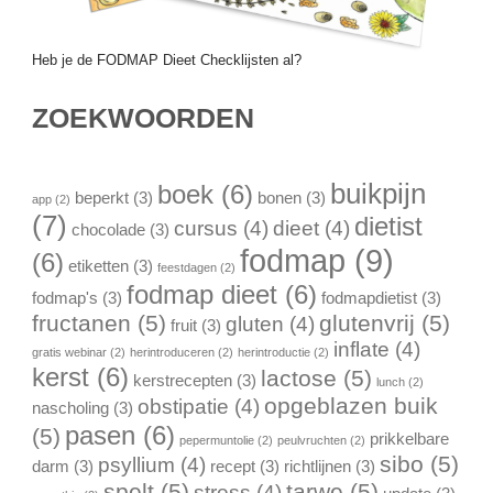
Heb je de FODMAP Dieet Checklijsten al?
ZOEKWOORDEN
buikpijn
boek
(6)
beperkt
(3)
bonen
(3)
app
(2)
(7)
dietist
cursus
(4)
dieet
(4)
chocolade
(3)
fodmap
(9)
(6)
etiketten
(3)
feestdagen
(2)
fodmap dieet
(6)
fodmap's
(3)
fodmapdietist
(3)
fructanen
(5)
glutenvrij
(5)
gluten
(4)
fruit
(3)
inflate
(4)
gratis webinar
(2)
herintroduceren
(2)
herintroductie
(2)
kerst
(6)
lactose
(5)
kerstrecepten
(3)
lunch
(2)
opgeblazen buik
obstipatie
(4)
nascholing
(3)
pasen
(6)
(5)
prikkelbare
pepermuntolie
(2)
peulvruchten
(2)
sibo
(5)
psyllium
(4)
darm
(3)
recept
(3)
richtlijnen
(3)
spelt
(5)
tarwe
(5)
stress
(4)