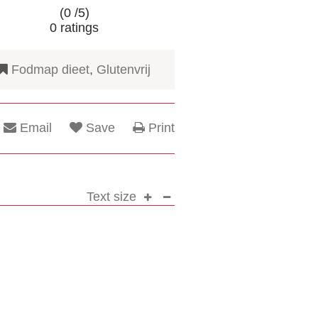
(0 /
5
)
0
ratings
Fodmap dieet
,
Glutenvrij
Email
Save
Print
Text size