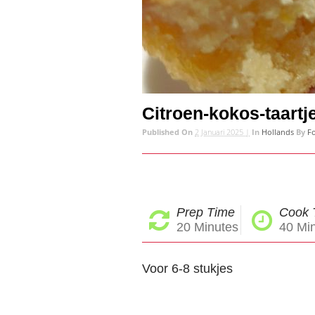
Citroen-kokos-taartj
Published On
2 Januari 2025 |
In
Hollands
By
Fo
Prep Time
Cook 
20
Minutes
40
Min
Voor 6-8 stukjes