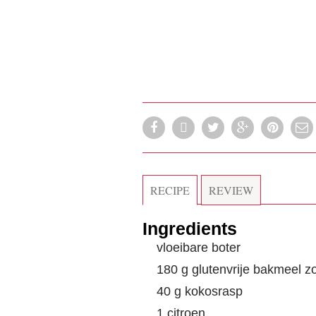
RECIPE
REVIEW
Ingredients
vloeibare boter
180 g glutenvrije bakmeel z
40 g kokosrasp
1 citroen