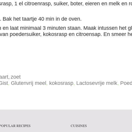
rasp, 1 el citroenrasp, suiker, boter, eieren en melk en
. Bak het taartje 40 min in de oven.
n en laat minimaal 3 minuten staan. Maak intussen het gla
an poedersuiker, kokosrasp en citroensap. En smeer het
aart
zoet
Gist
,
Glutenvrij meel
,
kokosrasp
,
Lactosevrije melk
,
Poed
POPULAR RECIPES
CUISINES