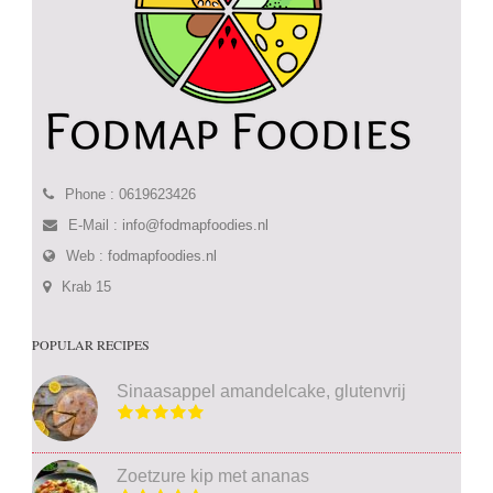
Phone : 0619623426
E-Mail :
info@fodmapfoodies.nl
Web :
fodmapfoodies.nl
Krab 15
POPULAR RECIPES
Sinaasappel amandelcake, glutenvrij
Zoetzure kip met ananas