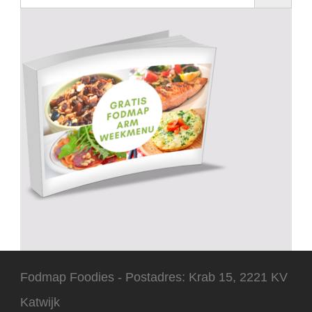
Fodmap Foodies - Postadres: Krab 15, 2221 KV
Katwijk