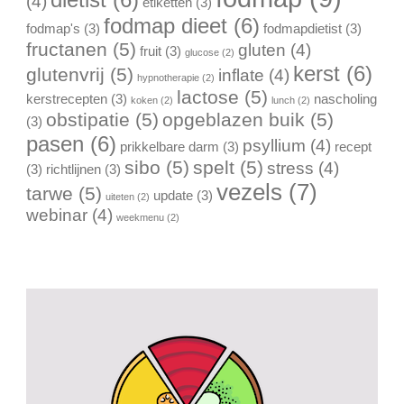
(4)
etiketten
(3)
fodmap dieet
(6)
fodmap's
(3)
fodmapdietist
(3)
fructanen
(5)
gluten
(4)
fruit
(3)
glucose
(2)
kerst
(6)
glutenvrij
(5)
inflate
(4)
hypnotherapie
(2)
lactose
(5)
kerstrecepten
(3)
nascholing
koken
(2)
lunch
(2)
obstipatie
(5)
opgeblazen buik
(5)
(3)
pasen
(6)
psyllium
(4)
prikkelbare darm
(3)
recept
sibo
(5)
spelt
(5)
stress
(4)
(3)
richtlijnen
(3)
vezels
(7)
tarwe
(5)
update
(3)
uiteten
(2)
webinar
(4)
weekmenu
(2)