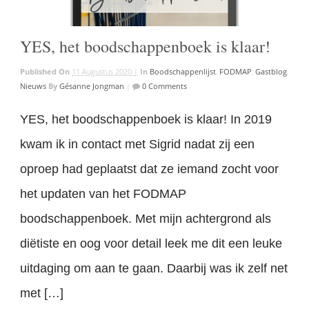
YES, het boodschappenboek is klaar!
Published On
11 Augustus 2020 |
In
Boodschappenlijst
,
FODMAP
,
Gastblog
,
Nieuws
By
Gésanne Jongman
|
0 Comments
YES, het boodschappenboek is klaar! In 2019
kwam ik in contact met Sigrid nadat zij een
oproep had geplaatst dat ze iemand zocht voor
het updaten van het FODMAP
boodschappenboek. Met mijn achtergrond als
diëtiste en oog voor detail leek me dit een leuke
uitdaging om aan te gaan. Daarbij was ik zelf net
met […]