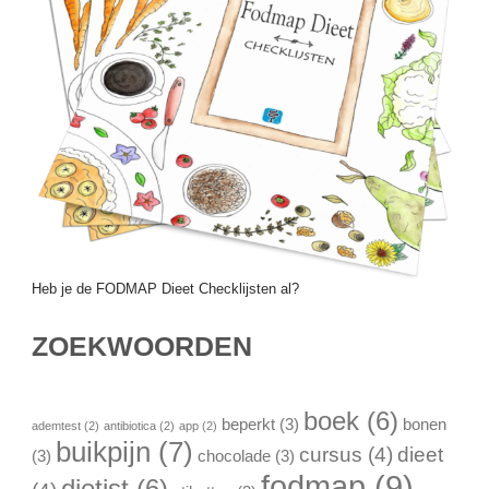
Heb je de FODMAP Dieet Checklijsten al?
ZOEKWOORDEN
boek
(6)
beperkt
(3)
bonen
ademtest
(2)
antibiotica
(2)
app
(2)
buikpijn
(7)
cursus
(4)
dieet
(3)
chocolade
(3)
fodmap
(9)
dietist
(6)