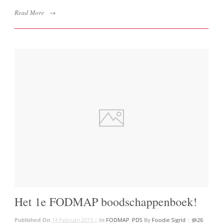
Read More
→
Het 1e FODMAP boodschappenboek!
Published On
14 Februari 2015 |
In
FODMAP
,
PDS
By
Foodie Sigrid
|
26