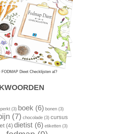
e FODMAP Dieet Checklijsten al?
EKWOORDEN
boek
(6)
perkt
(3)
bonen
(3)
pijn
(7)
cursus
chocolade
(3)
dietist
(6)
et
(4)
etiketten
(3)