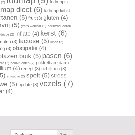
fodmap
(9)
fodmap's
n
(2)
dmap dieet
(6)
fodmapdietist
ctanen
(5)
gluten
(4)
fruit
(3)
vrij
(5)
gratis webinar
(2)
herintroduceren
kerst
(6)
inflate
(4)
oductie
(2)
lactose
(5)
cepten
(3)
lunch
(2)
obstipatie
(4)
ing
(3)
pasen
(6)
lazen buik
(5)
prikkelbare darm
lie
(2)
peulvruchten
(2)
llium
(4)
recept
(3)
richtlijnen
(3)
5)
spelt
(5)
stress
smoothie
(2)
vezels
(7)
rwe
(5)
update
(3)
ar
(4)
Zoek
naar: