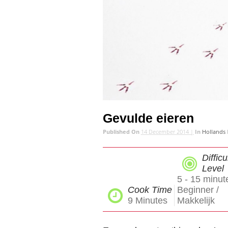
Gevulde eieren
Published On
14 December 2014 |
In
Hollands
Difficu
Level
5 - 15 minut
Cook Time
Beginner /
9
Minutes
Makkelijk