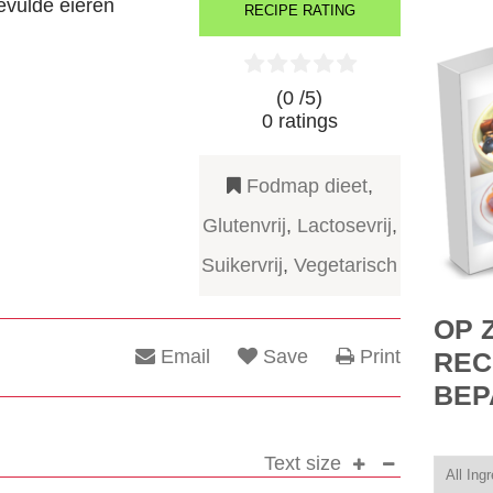
evulde eieren
RECIPE RATING
(0 /
5
)
0
ratings
Fodmap dieet
,
Glutenvrij
,
Lactosevrij
,
Suikervrij
,
Vegetarisch
OP 
Email
Save
Print
REC
BEP
Text size