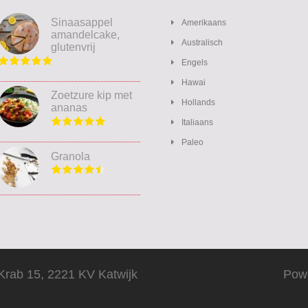
Sinaasappel
Amerikaans
amandelcake,
Australisch
glutenvrij
Engels
Hawai
Zoetzure kip met
Hollands
ananas
Italiaans
Paleo
Granola
Krab 15, 2221 KV Katwijk
Pow