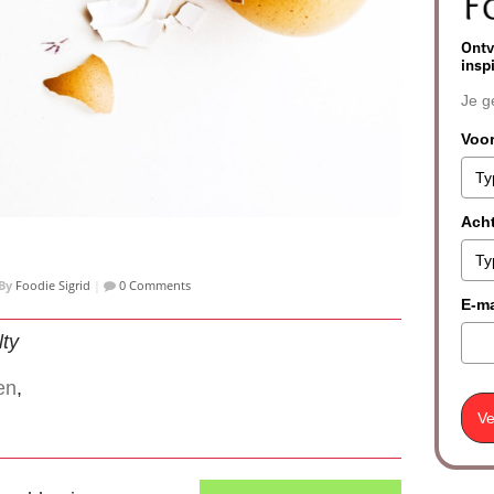
Ontv
insp
Je g
Voo
Ach
By
Foodie Sigrid
|
0 Comments
E-ma
lty
en
,
Ve