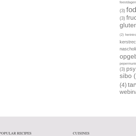
feestdage
fo
(3)
fru
(3)
gluten
(2)
herintr
kerstre
naschol
opgeb
pepermunto
psy
(3)
sibo
(
ta
(4)
webin
POPULAR RECIPES
CUISINES