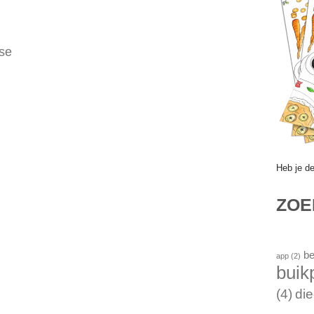
se
Heb je d
ZO
be
app
(2)
buik
(4)
die