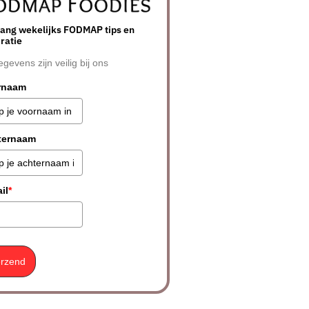
ang wekelijks FODMAP tips en
iratie
egevens zijn veilig bij ons
rnaam
ternaam
il
*
rzend