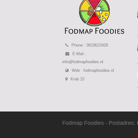
Phone : 0619623426
E-Mail :
info@fodmapfoodies.nl
Web :
fodmapfoodies.nl
Krab 15
Fodmap Foodies - Postadres: 