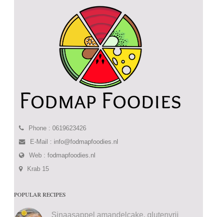
Phone : 0619623426
E-Mail :
info@fodmapfoodies.nl
Web :
fodmapfoodies.nl
Krab 15
POPULAR RECIPES
Sinaasappel amandelcake, glutenvrij