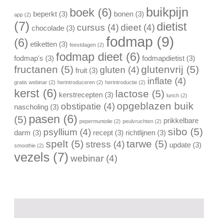
buikpijn
boek
(6)
beperkt
(3)
bonen
(3)
app
(2)
(7)
dietist
cursus
(4)
dieet
(4)
chocolade
(3)
fodmap
(9)
(6)
etiketten
(3)
feestdagen
(2)
fodmap dieet
(6)
fodmap's
(3)
fodmapdietist
(3)
fructanen
(5)
glutenvrij
(5)
gluten
(4)
fruit
(3)
inflate
(4)
gratis webinar
(2)
herintroduceren
(2)
herintroductie
(2)
kerst
(6)
lactose
(5)
kerstrecepten
(3)
lunch
(2)
opgeblazen buik
obstipatie
(4)
nascholing
(3)
pasen
(6)
(5)
prikkelbare
pepermuntolie
(2)
peulvruchten
(2)
sibo
(5)
psyllium
(4)
darm
(3)
recept
(3)
richtlijnen
(3)
spelt
(5)
tarwe
(5)
stress
(4)
update
(3)
smoothie
(2)
vezels
(7)
webinar
(4)