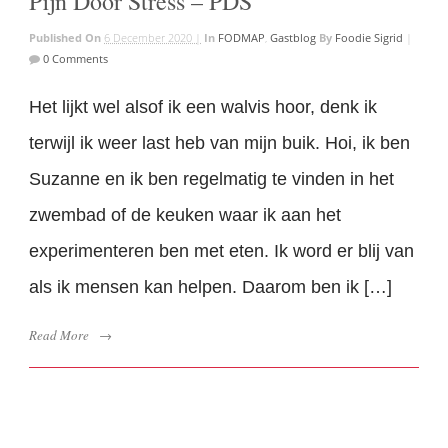
Pijn Door Stress – PDS
Published On
6 December 2020 |
In
FODMAP
,
Gastblog
By
Foodie Sigrid
|
0 Comments
Het lijkt wel alsof ik een walvis hoor, denk ik
terwijl ik weer last heb van mijn buik. Hoi, ik ben
Suzanne en ik ben regelmatig te vinden in het
zwembad of de keuken waar ik aan het
experimenteren ben met eten. Ik word er blij van
als ik mensen kan helpen. Daarom ben ik […]
Read More
→