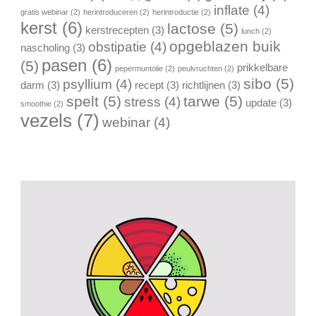
inflate
(4)
gratis webinar
(2)
herintroduceren
(2)
herintroductie
(2)
kerst
(6)
lactose
(5)
kerstrecepten
(3)
lunch
(2)
opgeblazen buik
obstipatie
(4)
nascholing
(3)
pasen
(6)
(5)
prikkelbare
pepermuntolie
(2)
peulvruchten
(2)
sibo
(5)
psyllium
(4)
darm
(3)
recept
(3)
richtlijnen
(3)
spelt
(5)
tarwe
(5)
stress
(4)
update
(3)
smoothie
(2)
vezels
(7)
webinar
(4)