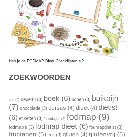
Heb je de FODMAP Dieet Checklijsten al?
ZOEKWOORDEN
buikpijn
boek
(6)
beperkt
(3)
bonen
(3)
app
(2)
(7)
dietist
cursus
(4)
dieet
(4)
chocolade
(3)
fodmap
(9)
(6)
etiketten
(3)
feestdagen
(2)
fodmap dieet
(6)
fodmap's
(3)
fodmapdietist
(3)
fructanen
(5)
glutenvrij
(5)
gluten
(4)
fruit
(3)