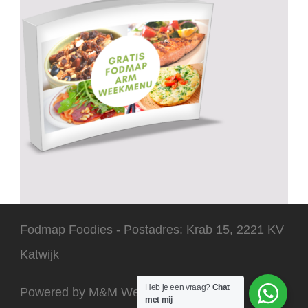
Fodmap Foodies - Postadres: Krab 15, 2221 KV
Katwijk
Heb je een vraag?
Chat
Powered by M&M Webdesign 2025
met mij