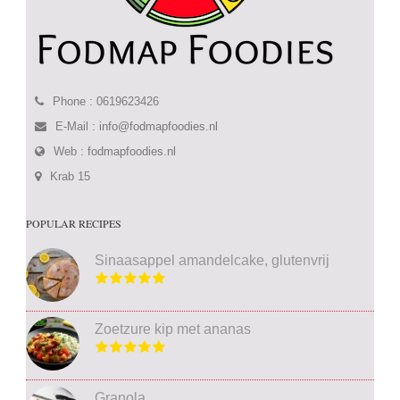
Phone : 0619623426
E-Mail :
info@fodmapfoodies.nl
Web :
fodmapfoodies.nl
Krab 15
POPULAR RECIPES
Sinaasappel amandelcake, glutenvrij
Zoetzure kip met ananas
Granola