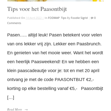
Tips voor het Paasontbijt
Published On
14 April 2022 |
In
FODMAP
,
Tips
By
Foodie Sigrid
|
0
Comments
Pasen….. altijd leuk! Pasen betekent voor velen
van ons lekker vrij zijn. Lekker een Paasbrunch.
En genieten van het mooie weer. Want het wordt
een heerlijk Paasweekend! En we hebben een
klein paascadeautje voor je: tot en met 20 april
ontvang je met de code PAASONTBIJT €2,-
korting op elke bestelling vanaf €5,- Paasontbijt
[…]
Read More
→