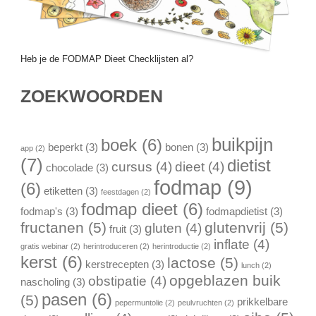
Heb je de FODMAP Dieet Checklijsten al?
ZOEKWOORDEN
buikpijn
boek
(6)
beperkt
(3)
bonen
(3)
app
(2)
(7)
dietist
cursus
(4)
dieet
(4)
chocolade
(3)
fodmap
(9)
(6)
etiketten
(3)
feestdagen
(2)
fodmap dieet
(6)
fodmap's
(3)
fodmapdietist
(3)
fructanen
(5)
glutenvrij
(5)
gluten
(4)
fruit
(3)
inflate
(4)
gratis webinar
(2)
herintroduceren
(2)
herintroductie
(2)
kerst
(6)
lactose
(5)
kerstrecepten
(3)
lunch
(2)
opgeblazen buik
obstipatie
(4)
nascholing
(3)
pasen
(6)
(5)
prikkelbare
pepermuntolie
(2)
peulvruchten
(2)