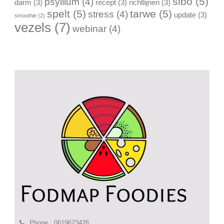
sibo
(5)
psyllium
(4)
darm
(3)
recept
(3)
richtlijnen
(3)
spelt
(5)
tarwe
(5)
stress
(4)
update
(3)
smoothie
(2)
vezels
(7)
webinar
(4)
Phone : 0619623426