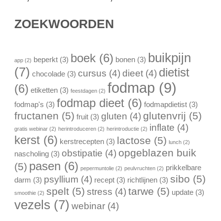
ZOEKWOORDEN
buikpijn
boek
(6)
beperkt
(3)
bonen
(3)
app
(2)
(7)
dietist
cursus
(4)
dieet
(4)
chocolade
(3)
fodmap
(9)
(6)
etiketten
(3)
feestdagen
(2)
fodmap dieet
(6)
fodmap's
(3)
fodmapdietist
(3)
fructanen
(5)
glutenvrij
(5)
gluten
(4)
fruit
(3)
inflate
(4)
gratis webinar
(2)
herintroduceren
(2)
herintroductie
(2)
kerst
(6)
lactose
(5)
kerstrecepten
(3)
lunch
(2)
opgeblazen buik
obstipatie
(4)
nascholing
(3)
pasen
(6)
(5)
prikkelbare
pepermuntolie
(2)
peulvruchten
(2)
sibo
(5)
psyllium
(4)
darm
(3)
recept
(3)
richtlijnen
(3)
spelt
(5)
tarwe
(5)
stress
(4)
update
(3)
smoothie
(2)
vezels
(7)
webinar
(4)