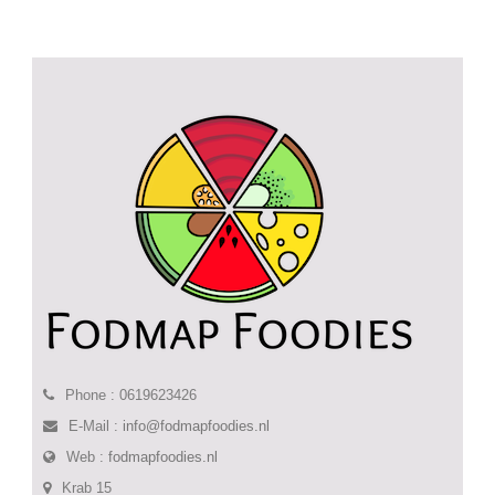
Phone : 0619623426
E-Mail :
info@fodmapfoodies.nl
Web :
fodmapfoodies.nl
Krab 15