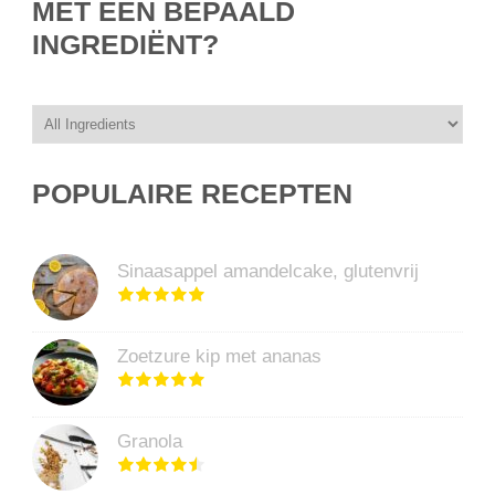
MET EEN BEPAALD
INGREDIËNT?
POPULAIRE RECEPTEN
Sinaasappel amandelcake, glutenvrij
Zoetzure kip met ananas
Granola