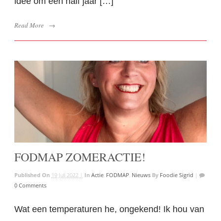
idee om een half jaar […]
Read More
→
FODMAP ZOMERACTIE!
Published On
19 Juli 2022 |
In
Actie
,
FODMAP
,
Nieuws
By
Foodie Sigrid
|
0 Comments
Wat een temperaturen he, ongekend! Ik hou van