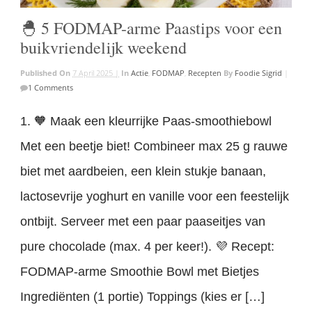
🐣 5 FODMAP-arme Paastips voor een
buikvriendelijk weekend
Published On
7 April 2025 |
In
Actie
,
FODMAP
,
Recepten
By
Foodie Sigrid
|
1 Comments
1. 🧡 Maak een kleurrijke Paas-smoothiebowl
Met een beetje biet! Combineer max 25 g rauwe
biet met aardbeien, een klein stukje banaan,
lactosevrije yoghurt en vanille voor een feestelijk
ontbijt. Serveer met een paar paaseitjes van
pure chocolade (max. 4 per keer!). 💜 Recept:
FODMAP-arme Smoothie Bowl met Bietjes
Ingrediënten (1 portie) Toppings (kies er […]