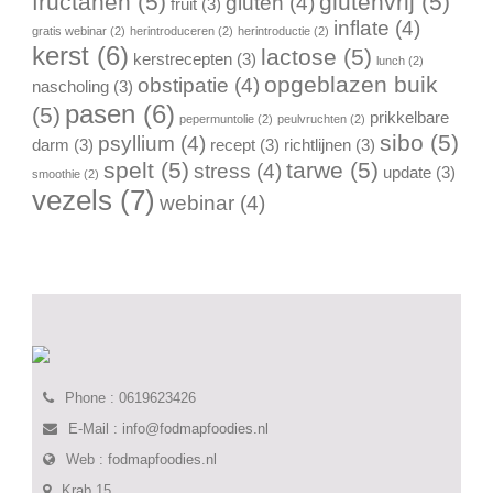
fructanen
(5)
glutenvrij
(5)
gluten
(4)
fruit
(3)
inflate
(4)
gratis webinar
(2)
herintroduceren
(2)
herintroductie
(2)
kerst
(6)
lactose
(5)
kerstrecepten
(3)
lunch
(2)
opgeblazen buik
obstipatie
(4)
nascholing
(3)
pasen
(6)
(5)
prikkelbare
pepermuntolie
(2)
peulvruchten
(2)
sibo
(5)
psyllium
(4)
darm
(3)
recept
(3)
richtlijnen
(3)
spelt
(5)
tarwe
(5)
stress
(4)
update
(3)
smoothie
(2)
vezels
(7)
webinar
(4)
Phone : 0619623426
E-Mail :
info@fodmapfoodies.nl
Web :
fodmapfoodies.nl
Krab 15