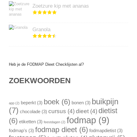
Zoetzure kip met ananas
Granola
Heb je de FODMAP Dieet Checklijsten al?
ZOEKWOORDEN
buikpijn
boek
(6)
beperkt
(3)
bonen
(3)
app
(2)
(7)
dietist
cursus
(4)
dieet
(4)
chocolade
(3)
fodmap
(9)
(6)
etiketten
(3)
feestdagen
(2)
fodmap dieet
(6)
fodmap's
(3)
fodmapdietist
(3)