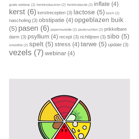
inflate
(4)
gratis webinar
(2)
herintroduceren
(2)
herintroductie
(2)
kerst
(6)
lactose
(5)
kerstrecepten
(3)
lunch
(2)
opgeblazen buik
obstipatie
(4)
nascholing
(3)
pasen
(6)
(5)
prikkelbare
pepermuntolie
(2)
peulvruchten
(2)
sibo
(5)
psyllium
(4)
darm
(3)
recept
(3)
richtlijnen
(3)
spelt
(5)
tarwe
(5)
stress
(4)
update
(3)
smoothie
(2)
vezels
(7)
webinar
(4)