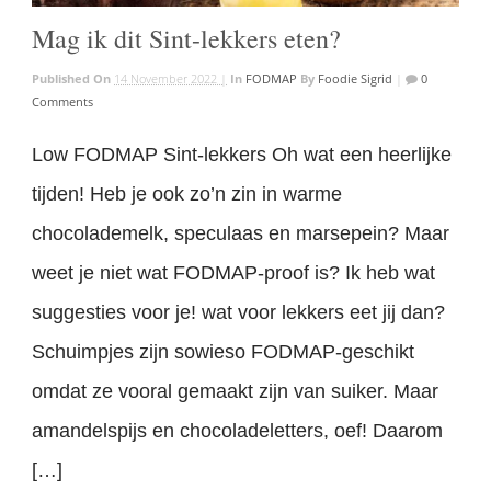
Mag ik dit Sint-lekkers eten?
Published On
14 November 2022 |
In
FODMAP
By
Foodie Sigrid
|
0
Comments
Low FODMAP Sint-lekkers Oh wat een heerlijke
tijden! Heb je ook zo’n zin in warme
chocolademelk, speculaas en marsepein? Maar
weet je niet wat FODMAP-proof is? Ik heb wat
suggesties voor je! wat voor lekkers eet jij dan?
Schuimpjes zijn sowieso FODMAP-geschikt
omdat ze vooral gemaakt zijn van suiker. Maar
amandelspijs en chocoladeletters, oef! Daarom
[…]