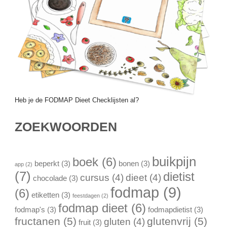
Heb je de FODMAP Dieet Checklijsten al?
ZOEKWOORDEN
buikpijn
boek
(6)
beperkt
(3)
bonen
(3)
app
(2)
(7)
dietist
cursus
(4)
dieet
(4)
chocolade
(3)
fodmap
(9)
(6)
etiketten
(3)
feestdagen
(2)
fodmap dieet
(6)
fodmap's
(3)
fodmapdietist
(3)
fructanen
(5)
glutenvrij
(5)
gluten
(4)
fruit
(3)