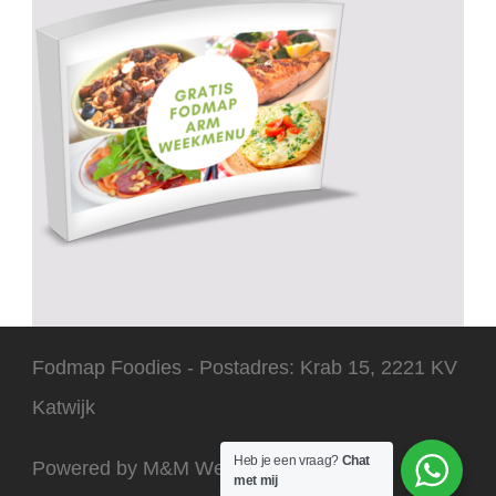
Fodmap Foodies - Postadres: Krab 15, 2221 KV
Katwijk
Heb je een vraag?
Chat
Powered by M&M Webdesign 2025
met mij