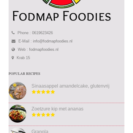
Phone : 0619623426
E-Mail :
info@fodmapfoodies.nl
Web :
fodmapfoodies.nl
Krab 15
POPULAR RECIPES
Sinaasappel amandelcake, glutenvrij
Zoetzure kip met ananas
Granola