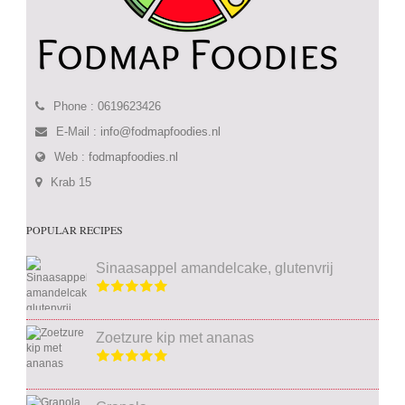
Phone : 0619623426
E-Mail :
info@fodmapfoodies.nl
Web :
fodmapfoodies.nl
Krab 15
POPULAR RECIPES
Sinaasappel amandelcake, glutenvrij
Zoetzure kip met ananas