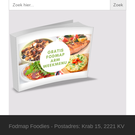
Zoek
naar:
Fodmap Foodies - Postadres: Krab 15, 2221 KV