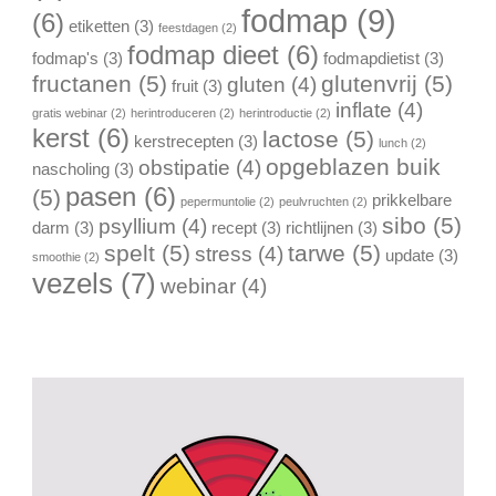
fodmap
(9)
(6)
etiketten
(3)
feestdagen
(2)
fodmap dieet
(6)
fodmap's
(3)
fodmapdietist
(3)
fructanen
(5)
glutenvrij
(5)
gluten
(4)
fruit
(3)
inflate
(4)
gratis webinar
(2)
herintroduceren
(2)
herintroductie
(2)
kerst
(6)
lactose
(5)
kerstrecepten
(3)
lunch
(2)
opgeblazen buik
obstipatie
(4)
nascholing
(3)
pasen
(6)
(5)
prikkelbare
pepermuntolie
(2)
peulvruchten
(2)
sibo
(5)
psyllium
(4)
darm
(3)
recept
(3)
richtlijnen
(3)
spelt
(5)
tarwe
(5)
stress
(4)
update
(3)
smoothie
(2)
vezels
(7)
webinar
(4)