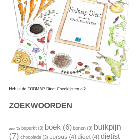
Heb je de FODMAP Dieet Checklijsten al?
ZOEKWOORDEN
buikpijn
boek
(6)
beperkt
(3)
bonen
(3)
app
(2)
(7)
dietist
cursus
(4)
dieet
(4)
chocolade
(3)