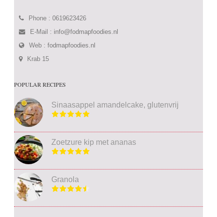
Phone : 0619623426
E-Mail :
info@fodmapfoodies.nl
Web :
fodmapfoodies.nl
Krab 15
POPULAR RECIPES
Sinaasappel amandelcake, glutenvrij
Zoetzure kip met ananas
Granola