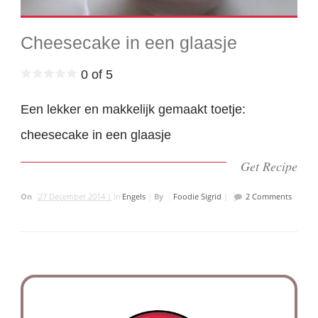
Cheesecake in een glaasje
0 of 5
Een lekker en makkelijk gemaakt toetje:
cheesecake in een glaasje
Get Recipe
On
27 December 2014 |
In
Engels
|
By
Foodie Sigrid
|
2 Comments