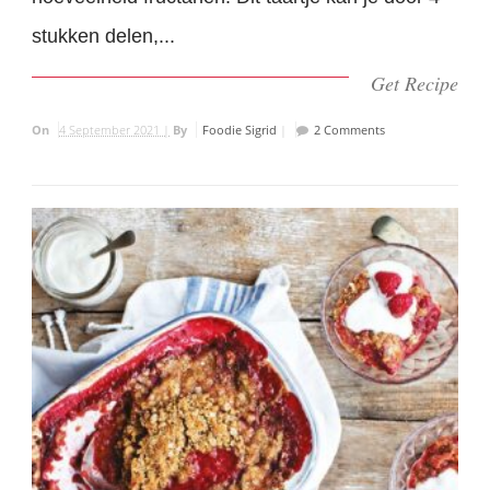
stukken delen,...
Get Recipe
On
4 September 2021 |
By
Foodie Sigrid
|
2 Comments