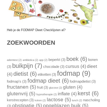
Heb je de FODMAP Dieet Checklijsten al?
ZOEKWOORDEN
boek
(6)
beperkt
(3)
bonen
ademtest
(2)
antibiotica
(2)
app
(2)
buikpijn
(7)
cursus
(4)
dieet
(3)
chocolade
(3)
fodmap
(9)
dietist
(6)
(4)
etiketten
(3)
fodmap dieet
(6)
fodmap's
(3)
fodmapdietist
(3)
fructanen
(5)
gluten
(4)
fruit
(3)
glucose
(2)
kerst
(6)
glutenvrij
(5)
inflate
(4)
hypnotherapie
(2)
lactose
(5)
kerstrecepten
(3)
nascholing
koken
(2)
lunch
(2)
obstipatie
(5)
opgeblazen buik
(5)
(3)