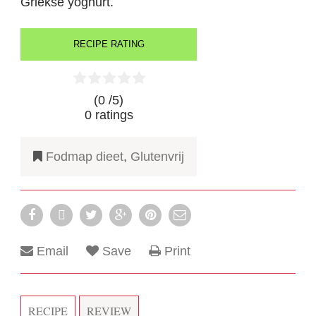
Griekse yoghurt.
RECIPE RATING
(0 /
5
)
0
ratings
Fodmap dieet
,
Glutenvrij
Email
Save
Print
RECIPE
REVIEW