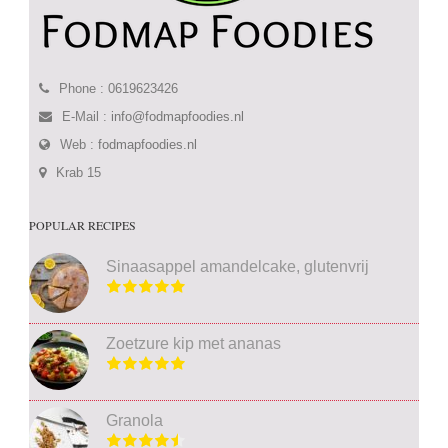
Phone : 0619623426
E-Mail :
info@fodmapfoodies.nl
Web :
fodmapfoodies.nl
Krab 15
POPULAR RECIPES
Sinaasappel amandelcake, glutenvrij
Zoetzure kip met ananas
Granola