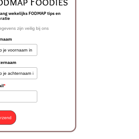
ang wekelijks FODMAP tips en
iratie
egevens zijn veilig bij ons
rnaam
ternaam
il
*
rzend