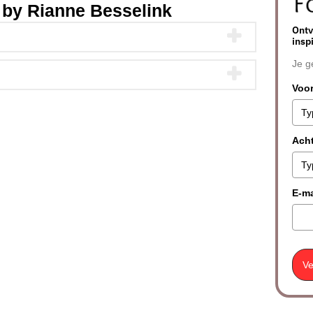
s by
Rianne Besselink
Ontv
insp
Je g
Voo
Ach
E-ma
Ve