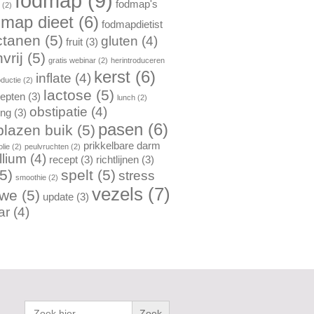
fodmap
(9)
fodmap's
n
(2)
dmap dieet
(6)
fodmapdietist
ctanen
(5)
gluten
(4)
fruit
(3)
vrij
(5)
gratis webinar
(2)
herintroduceren
kerst
(6)
inflate
(4)
oductie
(2)
lactose
(5)
cepten
(3)
lunch
(2)
obstipatie
(4)
ing
(3)
pasen
(6)
lazen buik
(5)
prikkelbare darm
lie
(2)
peulvruchten
(2)
llium
(4)
recept
(3)
richtlijnen
(3)
5)
spelt
(5)
stress
smoothie
(2)
vezels
(7)
rwe
(5)
update
(3)
ar
(4)
Zoek
naar: