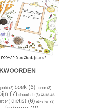
e FODMAP Dieet Checklijsten al?
EKWOORDEN
boek
(6)
perkt
(3)
bonen
(3)
pijn
(7)
cursus
chocolade
(3)
dietist
(6)
et
(4)
etiketten
(3)