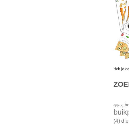
Heb je d
ZO
be
app
(2)
buik
(4)
die