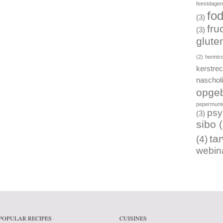
feestdage
fo
(3)
fru
(3)
gluten
(2)
herintr
kerstre
naschol
opgeb
pepermunto
psy
(3)
sibo
(
ta
(4)
webin
POPULAR RECIPES
CUISINES