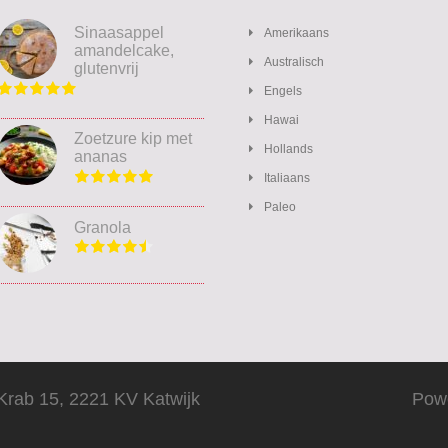
Sinaasappel
Amerikaans
amandelcake,
Australisch
glutenvrij
Engels
Hawai
Zoetzure kip met
Hollands
ananas
Italiaans
Paleo
Granola
Krab 15, 2221 KV Katwijk
Pow