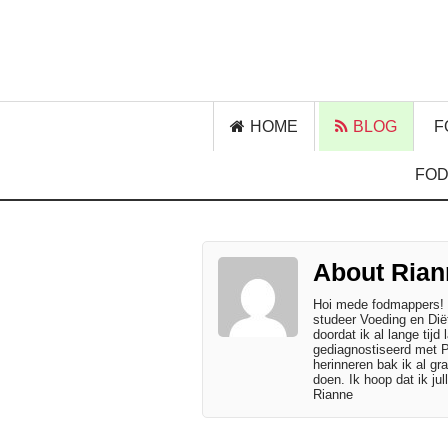
HOME
BLOG
F
FOD
About Rian
Hoi mede fodmappers! M
studeer Voeding en Diët
doordat ik al lange tijd
gediagnostiseerd met P
herinneren bak ik al g
doen. Ik hoop dat ik ju
Rianne