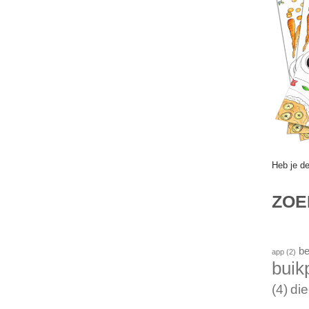
Heb je d
ZO
be
app
(2)
buik
(4)
die