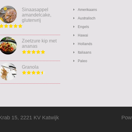
Sinaasappel
Amerikaans
amandelcake,
Australisch
glutenvrij
Engels
Hawai
Zoetzure kip met
Hollands
ananas
Italiaans
Paleo
Granola
Krab 15, 2221 KV Katwijk
Pow