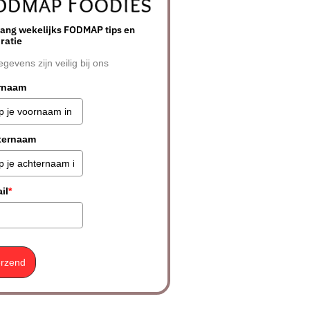
ang wekelijks FODMAP tips en
iratie
egevens zijn veilig bij ons
rnaam
ternaam
il
*
rzend