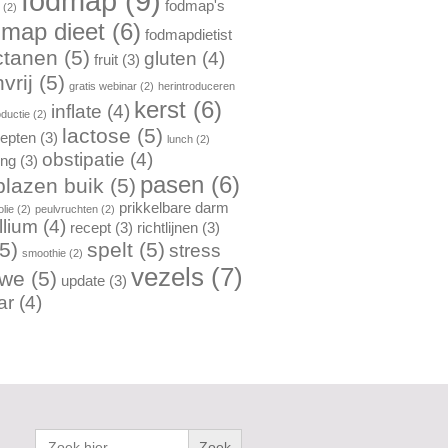
fodmap
(9)
fodmap's
n
(2)
dmap dieet
(6)
fodmapdietist
ctanen
(5)
gluten
(4)
fruit
(3)
vrij
(5)
gratis webinar
(2)
herintroduceren
kerst
(6)
inflate
(4)
oductie
(2)
lactose
(5)
cepten
(3)
lunch
(2)
obstipatie
(4)
ing
(3)
pasen
(6)
lazen buik
(5)
prikkelbare darm
lie
(2)
peulvruchten
(2)
llium
(4)
recept
(3)
richtlijnen
(3)
5)
spelt
(5)
stress
smoothie
(2)
vezels
(7)
rwe
(5)
update
(3)
ar
(4)
Zoek
naar: