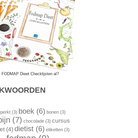
e FODMAP Dieet Checklijsten al?
EKWOORDEN
boek
(6)
perkt
(3)
bonen
(3)
pijn
(7)
cursus
chocolade
(3)
dietist
(6)
et
(4)
etiketten
(3)