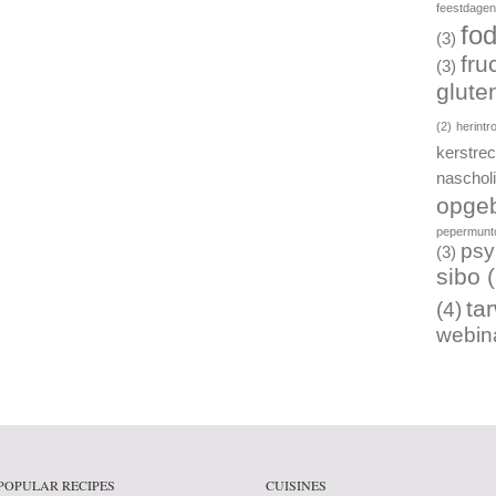
feestdage
fo
(3)
fru
(3)
gluten
(2)
herintr
kerstre
naschol
opgeb
pepermunto
psy
(3)
sibo
(
ta
(4)
webin
POPULAR RECIPES
CUISINES