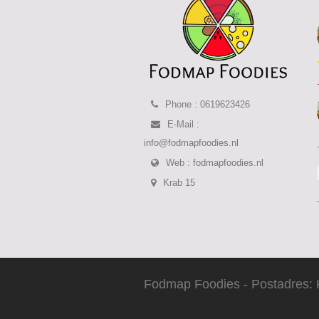
Phone : 0619623426
E-Mail :
info@fodmapfoodies.nl
Web :
fodmapfoodies.nl
Krab 15
Fodmap Foodies - Postadres: 