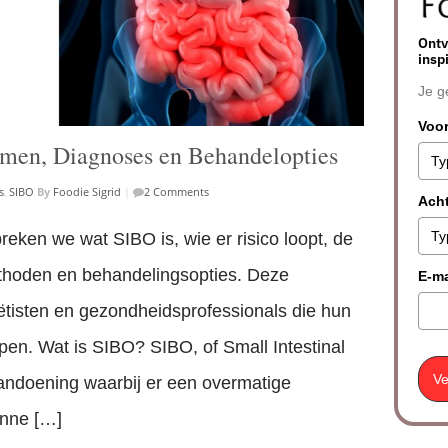
Ontv
insp
Je g
Voo
men, Diagnoses en Behandelopties
s
,
SIBO
By
Foodie Sigrid
|
2 Comments
Ach
reken we wat SIBO is, wie er risico loopt, de
hoden en behandelingsopties. Deze
E-ma
diëtisten en gezondheidsprofessionals die hun
pen. Wat is SIBO? SIBO, of Small Intestinal
Ve
aandoening waarbij er een overmatige
unne […]