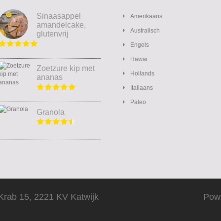
Sinaasappel
Amerikaans
amandelcake,
Australisch
glutenvrij
Engels
Hawai
Zoetzure kip met
Hollands
ananas
Italiaans
Paleo
Granola
Krab 15, 2221 KV Katwijk
Pow