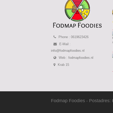
Phone : 0619623426
E-Mail :
info@fodmapfoodies.nl
Web :
fodmapfoodies.nl
Krab 15
Fodmap Foodies - Postadres: 