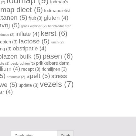
fodmap
(9)
fodmap's
n
(2)
dmap dieet
(6)
fodmapdietist
ctanen
(5)
gluten
(4)
fruit
(3)
vrij
(5)
gratis webinar
(2)
herintroduceren
kerst
(6)
inflate
(4)
oductie
(2)
lactose
(5)
cepten
(3)
lunch
(2)
obstipatie
(4)
ing
(3)
pasen
(6)
lazen buik
(5)
prikkelbare darm
lie
(2)
peulvruchten
(2)
llium
(4)
recept
(3)
richtlijnen
(3)
5)
spelt
(5)
stress
smoothie
(2)
vezels
(7)
rwe
(5)
update
(3)
ar
(4)
Zoek
naar: