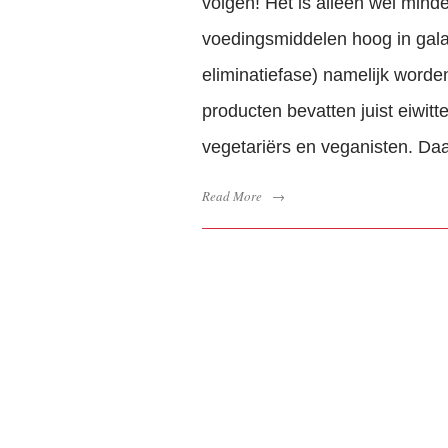
volgen! Het is alleen wel mind
voedingsmiddelen hoog in gala
eliminatiefase) namelijk word
producten bevatten juist eiwit
vegetariërs en veganisten. Daar
Read More
→