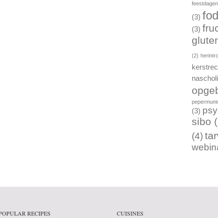
feestdage
fo
(3)
fru
(3)
gluten
(2)
herintr
kerstre
naschol
opgeb
pepermunto
psy
(3)
sibo
(
ta
(4)
webin
POPULAR RECIPES
CUISINES