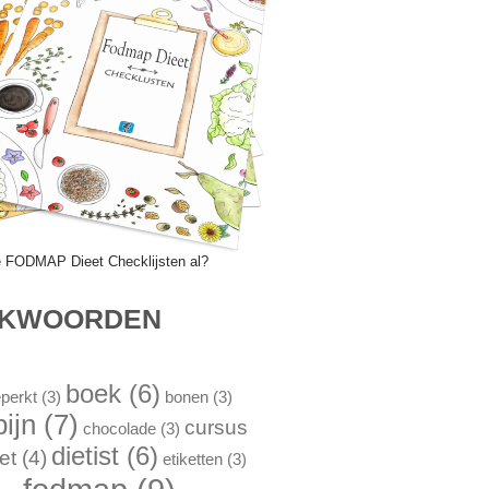
e FODMAP Dieet Checklijsten al?
EKWOORDEN
boek
(6)
perkt
(3)
bonen
(3)
pijn
(7)
cursus
chocolade
(3)
dietist
(6)
et
(4)
etiketten
(3)