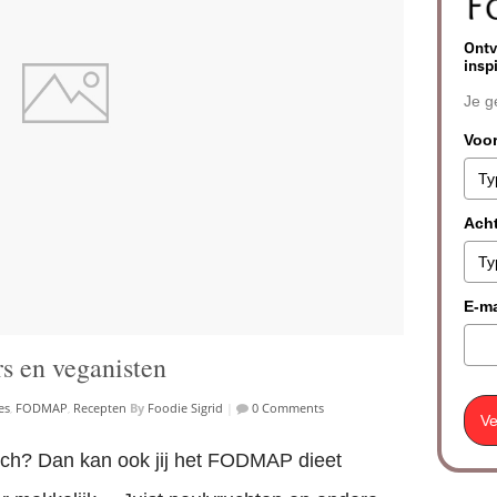
Ontv
insp
Je g
Voo
Ach
E-ma
s en veganisten
es
,
FODMAP
,
Recepten
By
Foodie Sigrid
|
0 Comments
Ve
tisch? Dan kan ook jij het FODMAP dieet