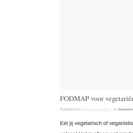
FODMAP voor vegetariër
Published On
20 December 2015 |
In
Dieetadvi
Eet jij vegetarisch of veganis