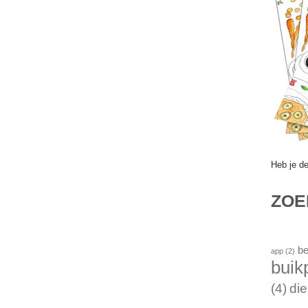
Heb je d
ZO
be
app
(2)
buik
(4)
die