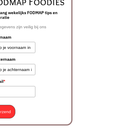
ang wekelijks FODMAP tips en
iratie
egevens zijn veilig bij ons
rnaam
ternaam
il
*
rzend