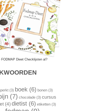
e FODMAP Dieet Checklijsten al?
EKWOORDEN
boek
(6)
perkt
(3)
bonen
(3)
pijn
(7)
cursus
chocolade
(3)
dietist
(6)
et
(4)
etiketten
(3)