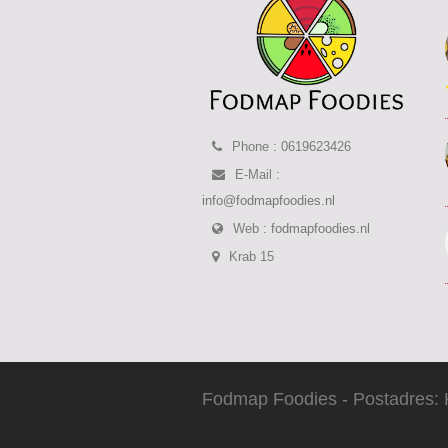
Phone : 0619623426
E-Mail :
info@fodmapfoodies.nl
Web :
fodmapfoodies.nl
Krab 15
Fodmap Foodies - Postadres: 