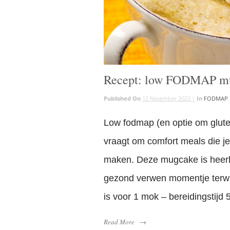
Recept: low FODMAP m
Published On
12 November 2022 |
In
FODMAP
Low fodmap (en optie om glute
vraagt om comfort meals die 
maken. Deze mugcake is heerli
gezond verwen momentje terwijl 
is voor 1 mok – bereidingstijd 
Read More
→