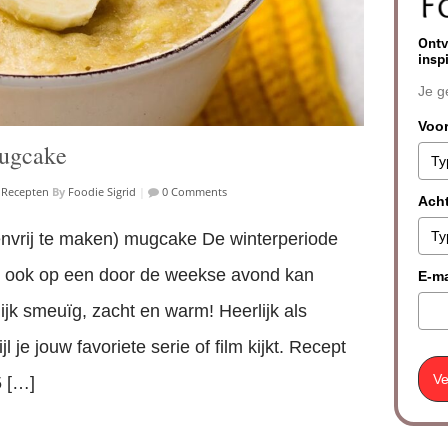
Ontv
insp
Je g
Voo
ugcake
,
Recepten
By
Foodie Sigrid
|
0 Comments
Ach
nvrij te maken) mugcake De winterperiode
je ook op een door de weekse avond kan
E-ma
jk smeuïg, zacht en warm! Heerlijk als
je jouw favoriete serie of film kijkt. Recept
Ve
5 […]