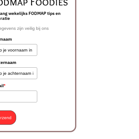
ang wekelijks FODMAP tips en
iratie
egevens zijn veilig bij ons
rnaam
ternaam
il
*
rzend