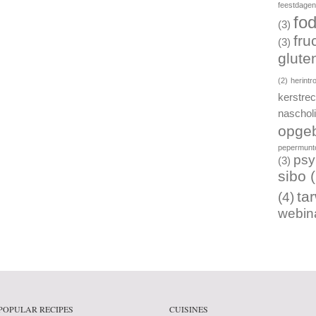
feestdage
fo
(3)
fru
(3)
gluten
(2)
herintr
kerstre
naschol
opgeb
pepermunto
psy
(3)
sibo
(
ta
(4)
webin
POPULAR RECIPES
CUISINES