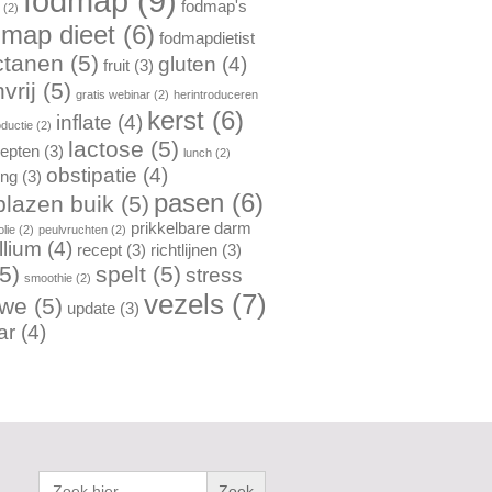
fodmap
(9)
fodmap's
n
(2)
dmap dieet
(6)
fodmapdietist
ctanen
(5)
gluten
(4)
fruit
(3)
vrij
(5)
gratis webinar
(2)
herintroduceren
kerst
(6)
inflate
(4)
oductie
(2)
lactose
(5)
cepten
(3)
lunch
(2)
obstipatie
(4)
ing
(3)
pasen
(6)
lazen buik
(5)
prikkelbare darm
lie
(2)
peulvruchten
(2)
llium
(4)
recept
(3)
richtlijnen
(3)
5)
spelt
(5)
stress
smoothie
(2)
vezels
(7)
rwe
(5)
update
(3)
ar
(4)
Zoek
naar: