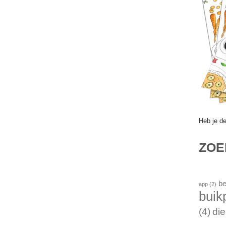
Heb je d
ZO
be
app
(2)
buik
(4)
die