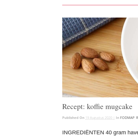
Recept: koffie mugcake
Published On
19 Augustus 2020 |
In
FODMAP
,
R
INGREDIËNTEN 40 gram haverm