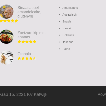
Sinaasappel
Amerikaans
amandelcake,
Australisch
glutenvrij
Engels
Hawai
Zoetzure kip met
Hollands
ananas
Italiaans
Paleo
Granola
Krab 15, 2221 KV Katwijk
Pow