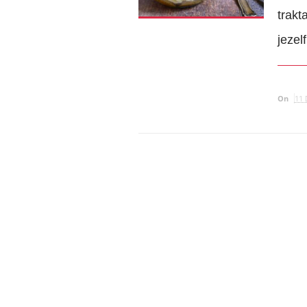
trakt
jezel
On
11 