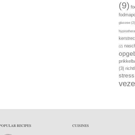
(9)
f
fodmapdi
glucose
(2
hypnothera
kerstre
nasch
(2)
opgeb
prikkel
(3)
richt
stress
veze
POPULAR RECIPES
CUISINES