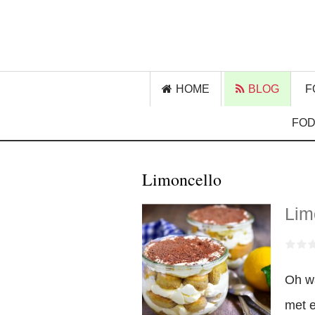
HOME
BLOG
F
FOD
Limoncello
Lim
Oh wa
met e