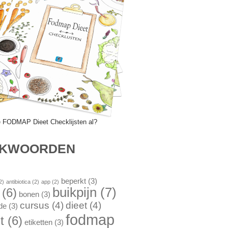
e FODMAP Dieet Checklijsten al?
EKWOORDEN
beperkt
(3)
2)
antibiotica
(2)
app
(2)
buikpijn
(7)
(6)
bonen
(3)
cursus
(4)
dieet
(4)
de
(3)
fodmap
t
(6)
etiketten
(3)