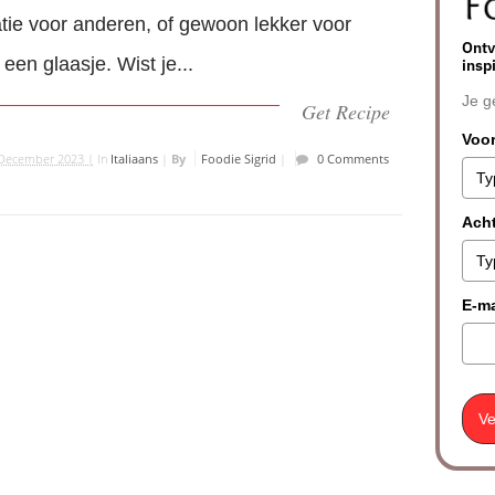
atie voor anderen, of gewoon lekker voor
Ontv
f een glaasje. Wist je...
insp
Je g
Get Recipe
Voo
December 2023 |
In
Italiaans
|
By
Foodie Sigrid
|
0 Comments
Ach
E-ma
Ve