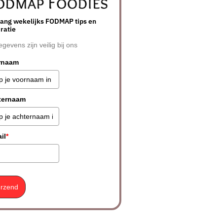
ang wekelijks FODMAP tips en
iratie
egevens zijn veilig bij ons
rnaam
ternaam
il
*
rzend