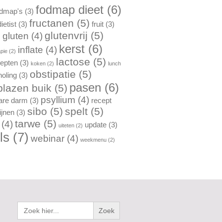
fodmap dieet
(6)
odmap's
(3)
fructanen
(5)
etist
(3)
fruit
(3)
glutenvrij
(5)
gluten
(4)
)
kerst
(6)
inflate
(4)
pie
(2)
lactose
(5)
cepten
(3)
koken
(2)
lunch
obstipatie
(5)
oling
(3)
pasen
(6)
lazen buik
(5)
psyllium
(4)
bare darm
(3)
recept
sibo
(5)
spelt
(5)
lijnen
(3)
tarwe
(5)
(4)
update
(3)
uiteten
(2)
ls
(7)
webinar
(4)
weekmenu
(2)
Zoek
naar: