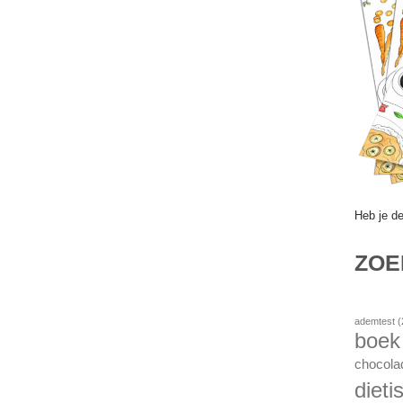
Heb je d
ZO
ademtest
(
boek
chocola
dietis