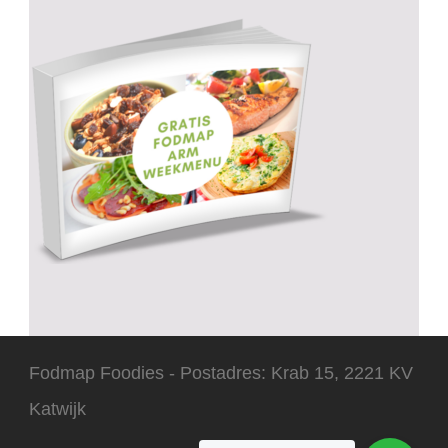
Fodmap Foodies - Postadres: Krab 15, 2221 KV
Katwijk