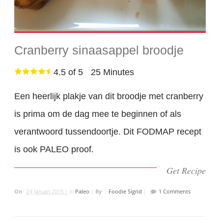
Cranberry sinaasappel broodje
4.5 of 5
25 Minutes
Een heerlijk plakje van dit broodje met cranberry
is prima om de dag mee te beginnen of als
verantwoord tussendoortje. Dit FODMAP recept
is ook PALEO proof.
Get Recipe
On
24 Januari 2015 |
In
Paleo
|
By
Foodie Sigrid
|
1 Comments