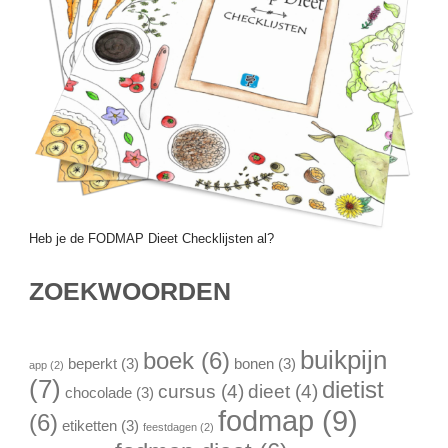
Heb je de FODMAP Dieet Checklijsten al?
ZOEKWOORDEN
buikpijn
boek
(6)
beperkt
(3)
bonen
(3)
app
(2)
(7)
dietist
cursus
(4)
dieet
(4)
chocolade
(3)
fodmap
(9)
(6)
etiketten
(3)
feestdagen
(2)