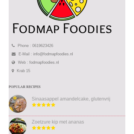
Phone : 0619623426
E-Mail :
info@fodmapfoodies.nl
Web :
fodmapfoodies.nl
Krab 15
POPULAR RECIPES
Sinaasappel amandelcake, glutenvrij
Zoetzure kip met ananas