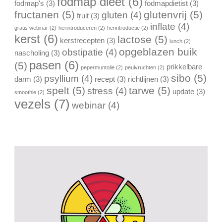
fodmap dieet
(6)
fodmap's
(3)
fodmapdietist
(3)
fructanen
(5)
glutenvrij
(5)
gluten
(4)
fruit
(3)
inflate
(4)
gratis webinar
(2)
herintroduceren
(2)
herintroductie
(2)
kerst
(6)
lactose
(5)
kerstrecepten
(3)
lunch
(2)
opgeblazen buik
obstipatie
(4)
nascholing
(3)
pasen
(6)
(5)
prikkelbare
pepermuntolie
(2)
peulvruchten
(2)
sibo
(5)
psyllium
(4)
darm
(3)
recept
(3)
richtlijnen
(3)
spelt
(5)
tarwe
(5)
stress
(4)
update
(3)
smoothie
(2)
vezels
(7)
webinar
(4)