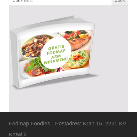
naar:
Fodmap Foodies - Postadres: Krab 15, 2221 KV
Katwijk