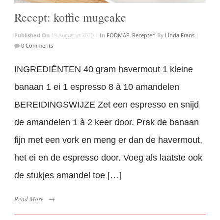
Recept: koffie mugcake
Published On
19 Augustus 2020 |
In
FODMAP
,
Recepten
By
Linda Frans
|
0 Comments
INGREDIËNTEN 40 gram havermout 1 kleine
banaan 1 ei 1 espresso 8 à 10 amandelen
BEREIDINGSWIJZE Zet een espresso en snijd
de amandelen 1 à 2 keer door. Prak de banaan
fijn met een vork en meng er dan de havermout,
het ei en de espresso door. Voeg als laatste ook
de stukjes amandel toe […]
Read More
→