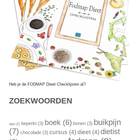
Heb je de FODMAP Dieet Checklijsten al?
ZOEKWOORDEN
buikpijn
boek
(6)
beperkt
(3)
bonen
(3)
app
(2)
(7)
dietist
cursus
(4)
dieet
(4)
chocolade
(3)