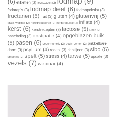
fodmap
(9)
(6)
etiketten
(3)
feestdagen
(2)
fodmap dieet
(6)
fodmap's
(3)
fodmapdietist
(3)
fructanen
(5)
glutenvrij
(5)
gluten
(4)
fruit
(3)
inflate
(4)
gratis webinar
(2)
herintroduceren
(2)
herintroductie
(2)
kerst
(6)
lactose
(5)
kerstrecepten
(3)
lunch
(2)
opgeblazen buik
obstipatie
(4)
nascholing
(3)
pasen
(6)
(5)
prikkelbare
pepermuntolie
(2)
peulvruchten
(2)
sibo
(5)
psyllium
(4)
darm
(3)
recept
(3)
richtlijnen
(3)
spelt
(5)
tarwe
(5)
stress
(4)
update
(3)
smoothie
(2)
vezels
(7)
webinar
(4)