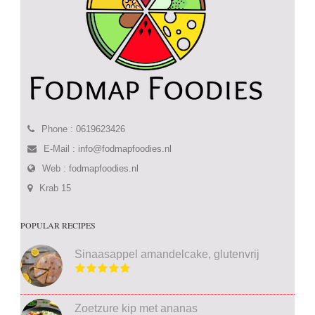
Phone : 0619623426
E-Mail :
info@fodmapfoodies.nl
Web :
fodmapfoodies.nl
Krab 15
POPULAR RECIPES
Sinaasappel amandelcake, glutenvrij
Zoetzure kip met ananas