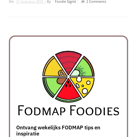
On
21 Augustus 2020 |
By
Foodie Sigrid
|
2 Comments
Ontvang wekelijks FODMAP tips en
inspiratie