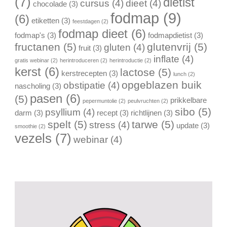
(7)
dietist
cursus
(4)
dieet
(4)
chocolade
(3)
fodmap
(9)
(6)
etiketten
(3)
feestdagen
(2)
fodmap dieet
(6)
fodmap's
(3)
fodmapdietist
(3)
fructanen
(5)
glutenvrij
(5)
gluten
(4)
fruit
(3)
inflate
(4)
gratis webinar
(2)
herintroduceren
(2)
herintroductie
(2)
kerst
(6)
lactose
(5)
kerstrecepten
(3)
lunch
(2)
opgeblazen buik
obstipatie
(4)
nascholing
(3)
pasen
(6)
(5)
prikkelbare
pepermuntolie
(2)
peulvruchten
(2)
sibo
(5)
psyllium
(4)
darm
(3)
recept
(3)
richtlijnen
(3)
spelt
(5)
tarwe
(5)
stress
(4)
update
(3)
smoothie
(2)
vezels
(7)
webinar
(4)