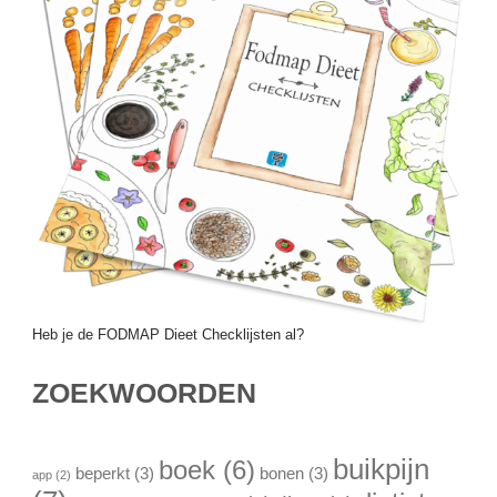
Heb je de FODMAP Dieet Checklijsten al?
ZOEKWOORDEN
buikpijn
boek
(6)
beperkt
(3)
bonen
(3)
app
(2)