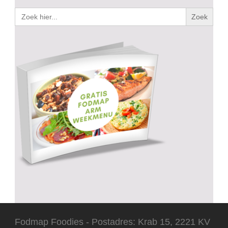
Zoek
naar:
Fodmap Foodies - Postadres: Krab 15, 2221 KV