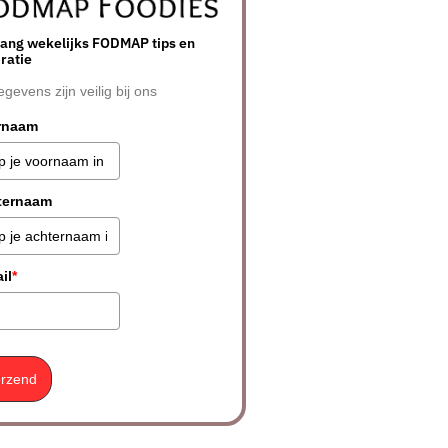
ang wekelijks FODMAP tips en
iratie
egevens zijn veilig bij ons
rnaam
ternaam
il
*
rzend