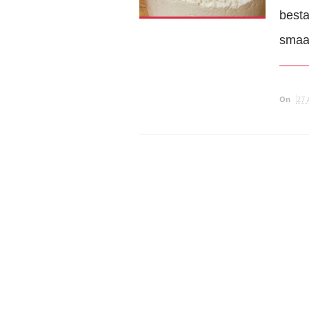
besta
smaak
On
27 