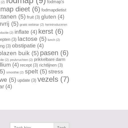
fodmap
(9)
fodmap's
n
(2)
dmap dieet
(6)
fodmapdietist
ctanen
(5)
gluten
(4)
fruit
(3)
vrij
(5)
gratis webinar
(2)
herintroduceren
kerst
(6)
inflate
(4)
oductie
(2)
lactose
(5)
cepten
(3)
lunch
(2)
obstipatie
(4)
ing
(3)
pasen
(6)
lazen buik
(5)
prikkelbare darm
lie
(2)
peulvruchten
(2)
llium
(4)
recept
(3)
richtlijnen
(3)
5)
spelt
(5)
stress
smoothie
(2)
vezels
(7)
rwe
(5)
update
(3)
ar
(4)
Zoek
naar: