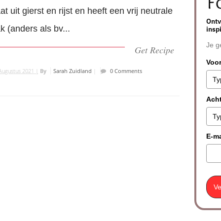
at uit gierst en rijst en heeft een vrij neutrale
Ontv
 (anders als bv...
insp
Je g
Get Recipe
Voo
Augustus 2021 |
By
Sarah Zuidland
|
0 Comments
Ach
E-ma
Ve