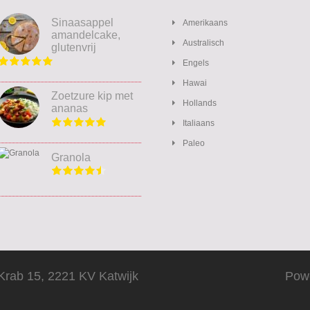
Sinaasappel
Amerikaans
amandelcake,
Australisch
glutenvrij
Engels
Hawai
Zoetzure kip met
Hollands
ananas
Italiaans
Paleo
Granola
Krab 15, 2221 KV Katwijk
Pow