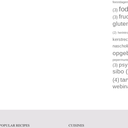
feestdage
fo
(3)
fru
(3)
gluten
(2)
herintr
kerstre
naschol
opgeb
pepermunto
psy
(3)
sibo
(
ta
(4)
webin
POPULAR RECIPES
CUISINES