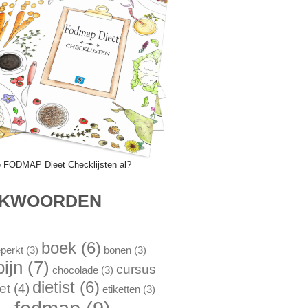
e FODMAP Dieet Checklijsten al?
EKWOORDEN
boek
(6)
perkt
(3)
bonen
(3)
pijn
(7)
cursus
chocolade
(3)
dietist
(6)
et
(4)
etiketten
(3)