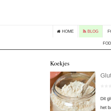
HOME
BLOG
F
FOD
Koekjes
Glu
Dit g
het b