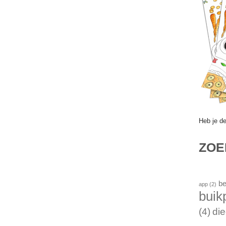
Heb je d
ZO
be
app
(2)
buik
(4)
die