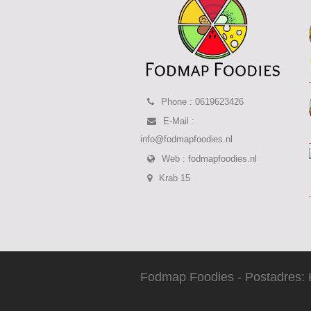
Phone : 0619623426
E-Mail :
info@fodmapfoodies.nl
Web :
fodmapfoodies.nl
Krab 15
Fodmap Foodies - Postadres: 