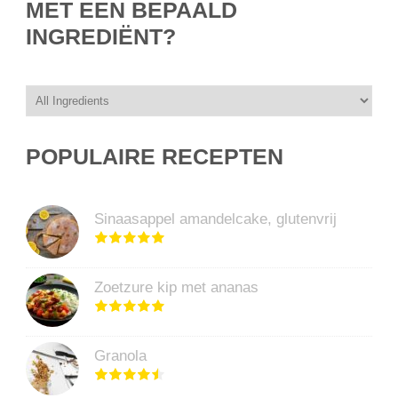
MET EEN BEPAALD
INGREDIËNT?
POPULAIRE RECEPTEN
Sinaasappel amandelcake, glutenvrij
Zoetzure kip met ananas
Granola