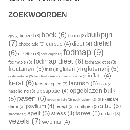
ZOEKWOORDEN
buikpijn
boek
(6)
beperkt
(3)
bonen
(3)
app
(2)
(7)
dietist
cursus
(4)
dieet
(4)
chocolade
(3)
fodmap
(9)
(6)
etiketten
(3)
feestdagen
(2)
fodmap dieet
(6)
fodmap's
(3)
fodmapdietist
(3)
fructanen
(5)
glutenvrij
(5)
gluten
(4)
fruit
(3)
inflate
(4)
gratis webinar
(2)
herintroduceren
(2)
herintroductie
(2)
kerst
(6)
lactose
(5)
kerstrecepten
(3)
lunch
(2)
opgeblazen buik
obstipatie
(4)
nascholing
(3)
pasen
(6)
(5)
prikkelbare
pepermuntolie
(2)
peulvruchten
(2)
sibo
(5)
psyllium
(4)
darm
(3)
recept
(3)
richtlijnen
(3)
spelt
(5)
tarwe
(5)
stress
(4)
update
(3)
smoothie
(2)
vezels
(7)
webinar
(4)