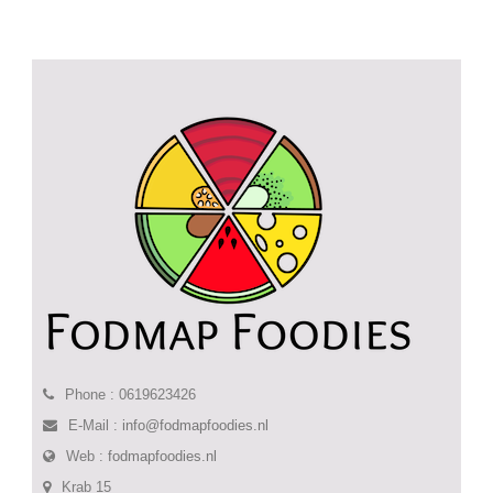
Phone : 0619623426
E-Mail :
info@fodmapfoodies.nl
Web :
fodmapfoodies.nl
Krab 15