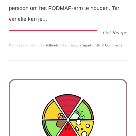
persoon om het FODMAP-arm te houden. Ter
variatie kan je...
Get Recipe
On
2 Januari 2025 |
In
Hollands
|
By
Foodie Sigrid
|
0 Comments