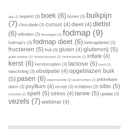
buikpijn
boek
(6)
beperkt
(3)
bonen
(3)
app
(2)
(7)
dietist
cursus
(4)
dieet
(4)
chocolade
(3)
fodmap
(9)
(6)
etiketten
(3)
feestdagen
(2)
fodmap dieet
(6)
fodmap's
(3)
fodmapdietist
(3)
fructanen
(5)
glutenvrij
(5)
gluten
(4)
fruit
(3)
inflate
(4)
gratis webinar
(2)
herintroduceren
(2)
herintroductie
(2)
kerst
(6)
lactose
(5)
kerstrecepten
(3)
lunch
(2)
opgeblazen buik
obstipatie
(4)
nascholing
(3)
pasen
(6)
(5)
prikkelbare
pepermuntolie
(2)
peulvruchten
(2)
sibo
(5)
psyllium
(4)
darm
(3)
recept
(3)
richtlijnen
(3)
spelt
(5)
tarwe
(5)
stress
(4)
update
(3)
smoothie
(2)
vezels
(7)
webinar
(4)