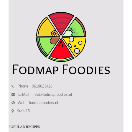
Phone : 0619623426
E-Mail :
info@fodmapfoodies.nl
Web :
fodmapfoodies.nl
Krab 15
POPULAR RECIPES