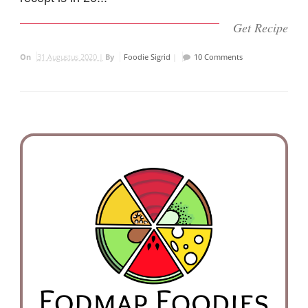
Get Recipe
On
31 Augustus 2020 |
By
Foodie Sigrid
|
10 Comments