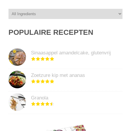
POPULAIRE RECEPTEN
Sinaasappel amandelcake, glutenvrij
Zoetzure kip met ananas
Granola