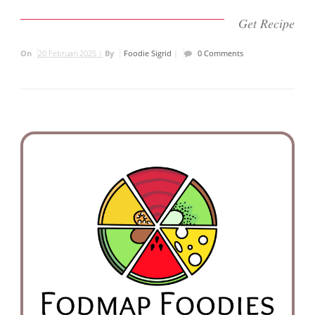
Get Recipe
On
20 Februari 2025 |
By
Foodie Sigrid
|
0 Comments