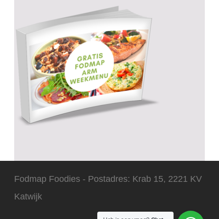
Fodmap Foodies - Postadres: Krab 15, 2221 KV
Katwijk