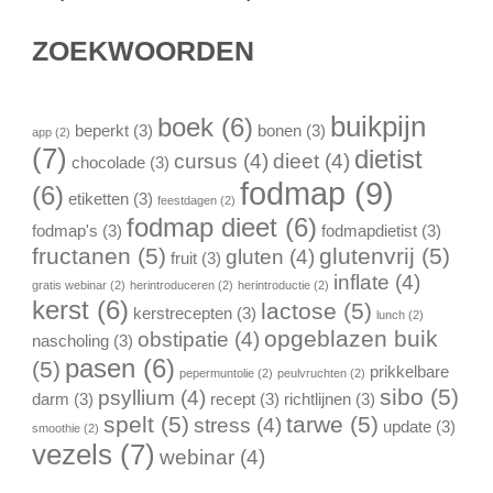
ZOEKWOORDEN
buikpijn
boek
(6)
beperkt
(3)
bonen
(3)
app
(2)
(7)
dietist
cursus
(4)
dieet
(4)
chocolade
(3)
fodmap
(9)
(6)
etiketten
(3)
feestdagen
(2)
fodmap dieet
(6)
fodmap's
(3)
fodmapdietist
(3)
fructanen
(5)
glutenvrij
(5)
gluten
(4)
fruit
(3)
inflate
(4)
gratis webinar
(2)
herintroduceren
(2)
herintroductie
(2)
kerst
(6)
lactose
(5)
kerstrecepten
(3)
lunch
(2)
opgeblazen buik
obstipatie
(4)
nascholing
(3)
pasen
(6)
(5)
prikkelbare
pepermuntolie
(2)
peulvruchten
(2)
sibo
(5)
psyllium
(4)
darm
(3)
recept
(3)
richtlijnen
(3)
spelt
(5)
tarwe
(5)
stress
(4)
update
(3)
smoothie
(2)
vezels
(7)
webinar
(4)