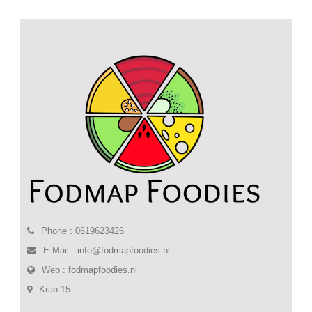
Phone : 0619623426
E-Mail :
info@fodmapfoodies.nl
Web :
fodmapfoodies.nl
Krab 15