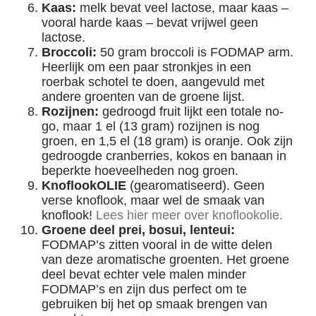
Kaas:
melk bevat veel lactose, maar kaas –
vooral harde kaas – bevat vrijwel geen
lactose.
Broccoli:
50 gram broccoli is FODMAP arm.
Heerlijk om een paar stronkjes in een
roerbak schotel te doen, aangevuld met
andere groenten van de groene lijst.
Rozijnen:
gedroogd fruit lijkt een totale no-
go, maar 1 el (13 gram) rozijnen is nog
groen, en 1,5 el (18 gram) is oranje. Ook zijn
gedroogde cranberries, kokos en banaan in
beperkte hoeveelheden nog groen.
KnoflookOLIE
(gearomatiseerd). Geen
verse knoflook, maar wel de smaak van
knoflook!
Lees hier meer over knoflookolie.
Groene deel prei, bosui, lenteui:
FODMAP’s zitten vooral in de witte delen
van deze aromatische groenten. Het groene
deel bevat echter vele malen minder
FODMAP’s en zijn dus perfect om te
gebruiken bij het op smaak brengen van