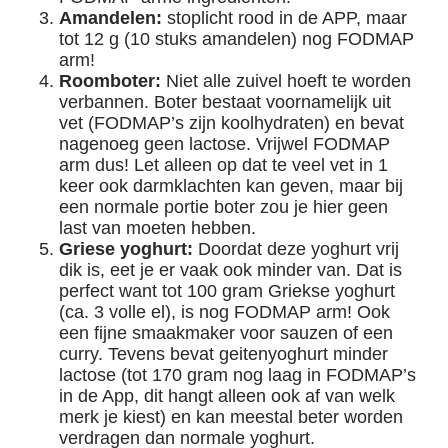
Amandelen:
stoplicht rood in de APP, maar
tot 12 g (10 stuks amandelen) nog FODMAP
arm!
Roomboter:
Niet alle zuivel hoeft te worden
verbannen. Boter bestaat voornamelijk uit
vet (FODMAP’s zijn koolhydraten) en bevat
nagenoeg geen lactose. Vrijwel FODMAP
arm dus! Let alleen op dat te veel vet in 1
keer ook darmklachten kan geven, maar bij
een normale portie boter zou je hier geen
last van moeten hebben.
Griese yoghurt:
Doordat deze yoghurt vrij
dik is, eet je er vaak ook minder van. Dat is
perfect want tot 100 gram Griekse yoghurt
(ca. 3 volle el), is nog FODMAP arm! Ook
een fijne smaakmaker voor sauzen of een
curry. Tevens bevat geitenyoghurt minder
lactose (tot 170 gram nog laag in FODMAP’s
in de App, dit hangt alleen ook af van welk
merk je kiest) en kan meestal beter worden
verdragen dan normale yoghurt.