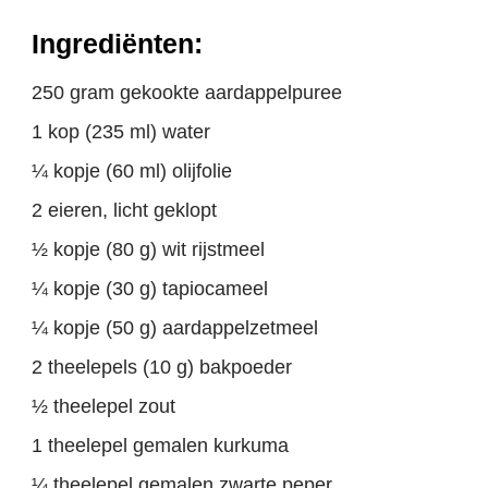
Ingrediënten:
250 gram gekookte aardappelpuree
1 kop (235 ml) water
¼ kopje (60 ml) olijfolie
2 eieren, licht geklopt
½ kopje (80 g) wit rijstmeel
¼ kopje (30 g) tapiocameel
¼ kopje (50 g) aardappelzetmeel
2 theelepels (10 g) bakpoeder
½ theelepel zout
1 theelepel gemalen kurkuma
¼ theelepel gemalen zwarte peper