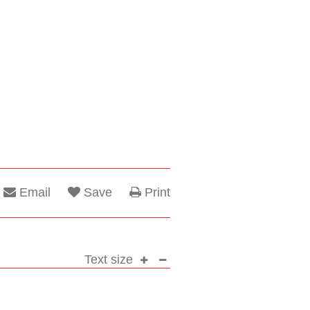
Email
Save
Print
Text size