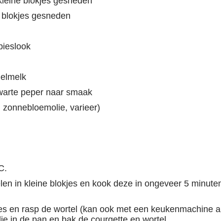
kleine blokjes gesneden
ne blokjes gesneden
bieslook
delmelk
zwarte peper naar smaak
e, zonnebloemolie, varieer)
C.
elen in kleine blokjes en kook deze in ongeveer 5 minut
jes en rasp de wortel (kan ook met een keukenmachine als
ie in de pan en bak de courgette en wortel.