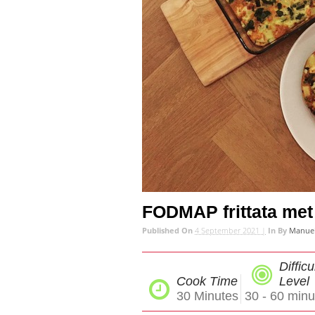
FODMAP frittata met 
Published On
4 September 2021 |
In
By
Manuel
Difficu
Cook Time
Level
30
Minutes
30 - 60 minu