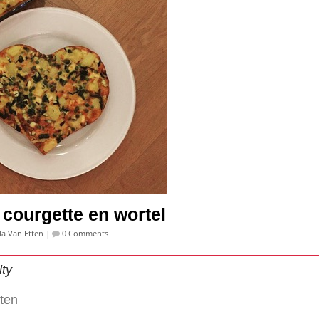
courgette en wortel
a Van Etten
|
0 Comments
lty
ten