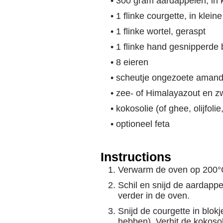
• 300 gram aardappelen, in 
• 1 flinke courgette, in klei
• 1 flinke wortel, geraspt
• 1 flinke hand gesnipperde 
• 8 eieren
• scheutje ongezoete aman
• zee- of Himalayazout en 
• kokosolie (of ghee, olijfoli
• optioneel feta
Instructions
Verwarm de oven op 200°
Schil en snijd de aardapp
verder in de oven.
Snijd de courgette in blok
hebben). Verhit de kokosol