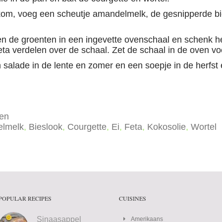
 kom, voeg een scheutje amandelmelk, de gesnipperde bi
n de groenten in een ingevette ovenschaal en schenk he
feta verdelen over de schaal. Zet de schaal in de oven 
n salade in de lente en zomer en een soepje in de herfst 
en
lmelk
,
Bieslook
,
Courgette
,
Ei
,
Feta
,
Kokosolie
,
Wortel
POPULAR RECIPES
CUISINES
Sinaasappel
Amerikaans