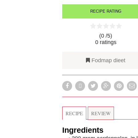
RECIPE RATING
(0 /
5
)
0
ratings
Fodmap dieet
RECIPE
REVIEW
Ingredients