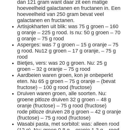
dan 121 gram want daar zit een matige
hoeveelheid galactanen en fructanen in. Een
hoeveelheid van 250 gram bevat veel
galactanen en fructanen.
Artisjokharten uit blik: was 75 g groen – 160
g oranje – 225 g rood. Is nu: 50 g groen – 70
g oranje – 75 g rood
Asperges: was 7 g groen – 15 g oranje – 75
g rood. Nu12 g groen – 17 g oranje, – 75 g
rood
Bietjes, vers: was 20 g groen. Nu: 25 g
groen – 32 g oranje – 75 g rood
Aardbeien waren groen, kon je onbeperkt
eten. Nu 65 g groen – 75 g oranje – (bevat
fructose) – 100 g rood (fructose)
Druiven waren groen, alle soorten. Nu:
groene pitloze druiven 32 g groen – 48 g
oranje (fructose) – 75 g rood (fructose)
rode pitloze druiven 28 g groen – 42 g oranje
(fructose) – 75 g rood (fructose)
Wasabi pasta, met sorbitol: was: alleen rood
(12 g). Nu: groen 0,8 g – oranje 1,3 g – rood