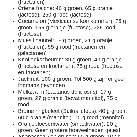
(fructanen)
Crême fraiche: 40 g groen, 65 g oranje
(lactose), 250 g rood (lactose)
Cucamelon (Mexicaanse komkommer): 75 g
groen, 155 g oranje (fructose), 235 rood
(fructose)
Muesli naturel: 18 g groen, 21 g oranje
(fructanen), 55 g rood (fructanen en
galactanen)
Knoflookscheuten: 30 g groen, 40 g oranje
(fructose en fructanen), 75 g rood (fructose
en fructanen)
Jackfruit: 100 g groen. Tot 500 g zijn er geen
fodmaps gevonden
Melkzwam (Lactarius deliciosus): 17 g
groen, 27 g oranje (bevat mannitol), 75 g
rood.
Bruine ringboleet (Suilus luteus): 40 g groen,
60 g oranje (mannitol). 75 g rood (mannitol)
Oranjebloesemwater (smaakwater): 20 g
groen. Geen grotere hoeveelheden getest
Ananasschijven op sap: 90 g groen, 107 g