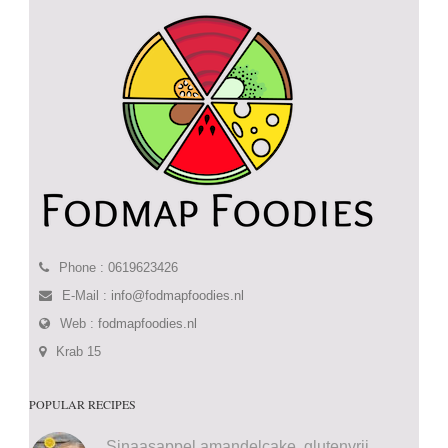
Phone : 0619623426
E-Mail :
info@fodmapfoodies.nl
Web :
fodmapfoodies.nl
Krab 15
POPULAR RECIPES
Sinaasappel amandelcake, glutenvrij