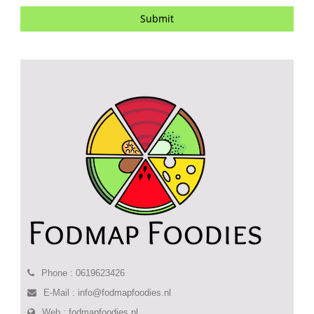
Phone : 0619623426
E-Mail :
info@fodmapfoodies.nl
Web :
fodmapfoodies.nl