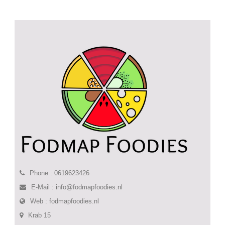
Phone : 0619623426
E-Mail :
info@fodmapfoodies.nl
Web :
fodmapfoodies.nl
Krab 15