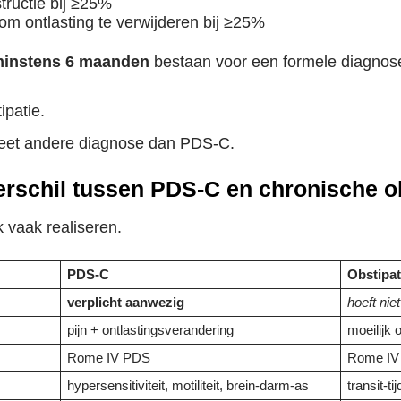
tructie bij ≥25%
om ontlasting te verwijderen bij ≥25%
instens 6 maanden
bestaan voor een formele diagnos
ipatie.
leet andere diagnose dan PDS-C.
erschil tussen PDS-C en chronische o
k vaak realiseren.
PDS-C
Obstipat
verplicht aanwezig
hoeft nie
pijn + ontlastingsverandering
moeilijk o
Rome IV PDS
Rome IV 
hypersensitiviteit, motiliteit, brein-darm-as
transit-t