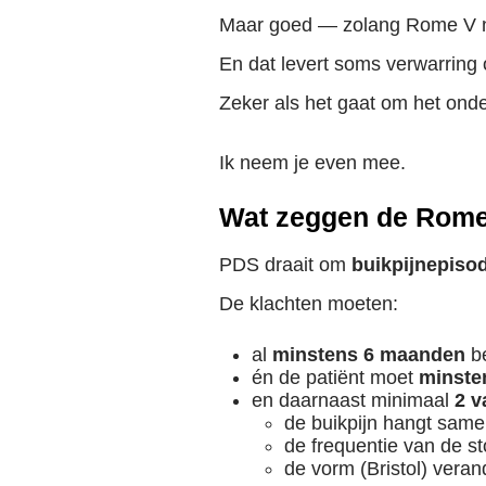
Maar goed — zolang Rome V nog
En dat levert soms verwarring 
Zeker als het gaat om het ond
Ik neem je even mee.
Wat zeggen de Rome I
PDS draait om
buikpijnepiso
De klachten moeten:
al
minstens 6 maanden
b
én de patiënt moet
minste
en daarnaast minimaal
2 v
de buikpijn hangt same
de frequentie van de s
de vorm (Bristol) veran