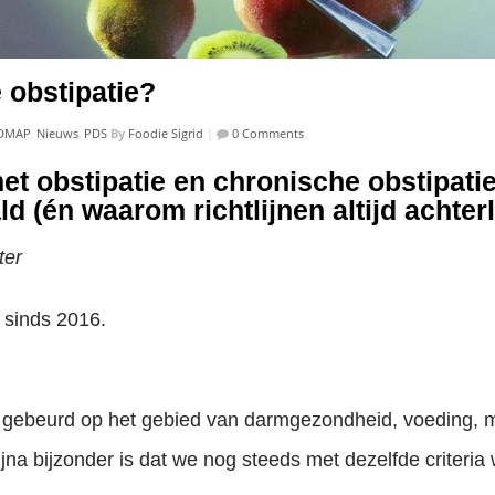
 obstipatie?
DMAP
,
Nieuws
,
PDS
By
Foodie Sigrid
|
0 Comments
et obstipatie en chronische obstipati
d (én waarom richtlijnen altijd achter
ter
 sinds 2016.
eel gebeurd op het gebied van darmgezondheid, voeding
bijna bijzonder is dat we nog steeds met dezelfde criteria