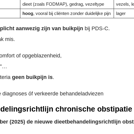
dieet (zoals FODMAP), gedrag, vezeltype
vezels, le
hoog
, vooral bij cliënten zonder duidelijke pijn
lager
plicht aanwezig zijn van buikpijn
bij PDS-C.
ak mis.
omfort of opgeblazenheid,
n”…
iteria
geen buikpijn is
.
de diagnoses óf verkeerde behandeladviezen
elingsrichtlijn chronische obstipatie
er (2025) de nieuwe dieetbehandelingsrichtlijn obst