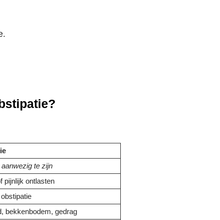
e.
bstipatie?
ie
t aanwezig te zijn
f pijnlijk ontlasten
obstipatie
ijd, bekkenbodem, gedrag