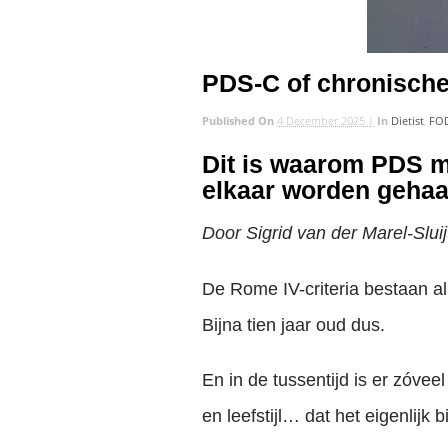
PDS-C of chronische
Published On
4 December 2025 |
In
Dietist
,
FO
Dit is waarom PDS m
elkaar worden gehaal
Door Sigrid van der Marel-Sluij
De Rome IV-criteria bestaan al
Bijna tien jaar oud dus.
En in de tussentijd is er zóv
en leefstijl… dat het eigenlijk 