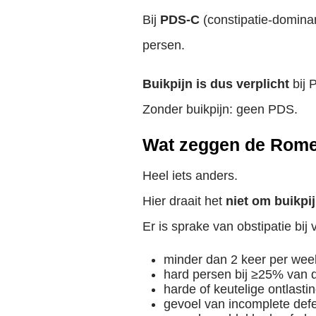
Bij
PDS-C
(constipatie-dominan
persen.
Buikpijn is dus verplicht
bij 
Zonder buikpijn: geen PDS.
Wat zeggen de Rome I
Heel iets anders.
Hier draait het
niet om buikpi
Er is sprake van obstipatie bi
minder dan 2 keer per week
hard persen bij ≥25% van d
harde of keutelige ontlastin
gevoel van incomplete defe