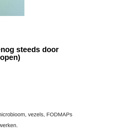
enog steeds door
lopen)
, microbioom, vezels, FODMAPs
 werken.