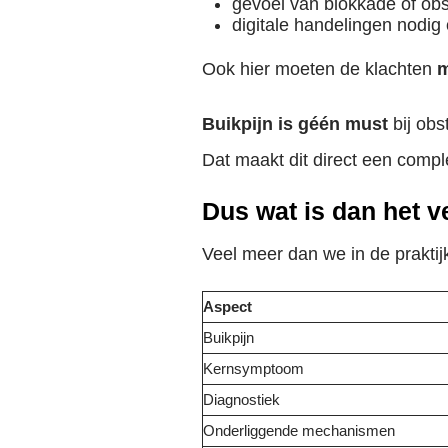
gevoel van blokkade of obs
digitale handelingen nodig 
Ook hier moeten de klachten
m
Buikpijn is géén must
bij obst
Dat maakt dit direct een comp
Dus wat is dan het v
Veel meer dan we in de praktij
Aspect
Buikpijn
Kernsymptoom
Diagnostiek
Onderliggende mechanismen