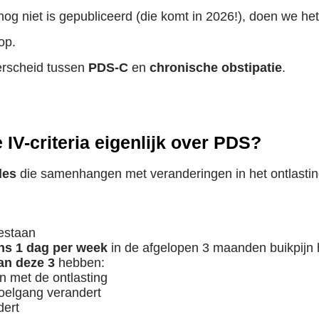
 niet is gepubliceerd (die komt in 2026!), doen we het 
op.
erscheid tussen
PDS-C
en
chronische obstipatie
.
V-criteria eigenlijk over PDS?
des
die samenhangen met veranderingen in het ontlastin
estaan
ns 1 dag per week
in de afgelopen 3 maanden buikpijn
an deze 3
hebben:
n met de ontlasting
toelgang verandert
dert