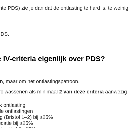
te PDS) zie je dan dat de ontlasting te hard is, te wein
PDS.
V-criteria eigenlijk over PDS?
jn
, maar om het ontlastingspatroon.
j volwassenen als minimaal
2 van deze criteria
aanwezig z
 ontlasting
e ontlastingen
g (Bristol 1–2) bij ≥25%
catie bij ≥25%