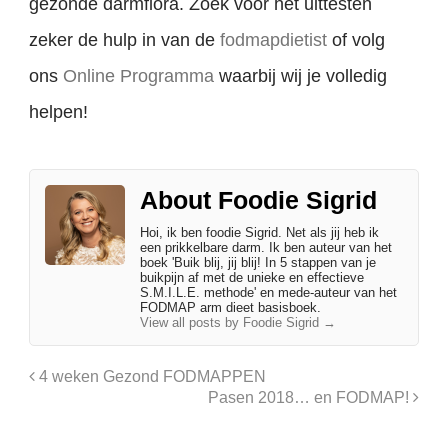
gezonde darmflora. Zoek voor het uittesten
zeker de hulp in van de
fodmapdietist
of volg
ons
Online Programma
waarbij wij je volledig
helpen!
About Foodie Sigrid
Hoi, ik ben foodie Sigrid. Net als jij heb ik
een prikkelbare darm. Ik ben auteur van het
boek 'Buik blij, jij blij! In 5 stappen van je
buikpijn af met de unieke en effectieve
S.M.I.L.E. methode' en mede-auteur van het
FODMAP arm dieet basisboek.
View all posts by Foodie Sigrid
→
4 weken Gezond FODMAPPEN
Pasen 2018… en FODMAP!