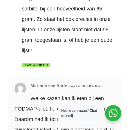
sorbitol bij een hoeveelheid van 65
gram. Zo staat het ook precies in onze
lijsten. In onze lijsten staat niet dat 95
gram toegestaan is, of heb je een oude
lijst?
BEANTWOORDEN
Marinus van Aarle
7 april 2018 at 00:06
#
Welke kazen kan ik eten bij een
FODMAP-diet. Ik reageer negatief op melk.
Heb je een vraag?
Chat
met mij
Daarom had ik tot nu to alle
zuivelproducted uit mijn dieet verwijderd. Ik