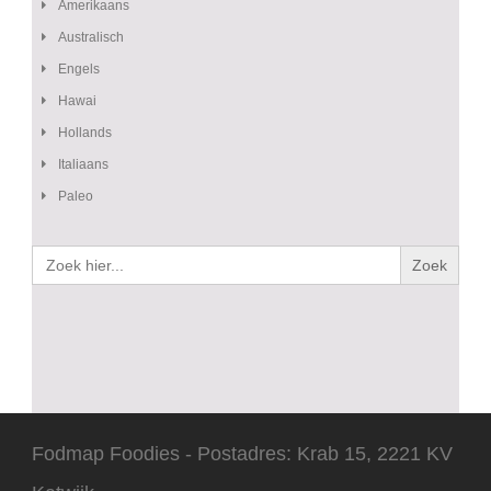
Amerikaans
Australisch
Engels
Hawai
Hollands
Italiaans
Paleo
Zoek
naar:
Fodmap Foodies - Postadres: Krab 15, 2221 KV