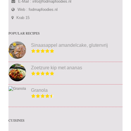
E-Mail :
info@fodmapfoodies.nl
Web :
fodmapfoodies.nl
Krab 15
POPULAR RECIPES
Sinaasappel amandelcake, glutenvrij
Zoetzure kip met ananas
Granola
CUISINES