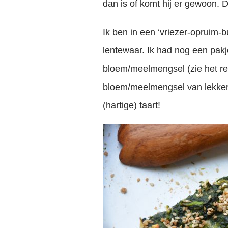
dan is of komt hij er gewoon. Da
Ik ben in een ‘vriezer-opruim-b
lentewaar. Ik had nog een pakj
bloem/meelmengsel (zie het r
bloem/meelmengsel van lekker
(hartige) taart!