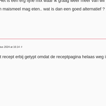
Het is een erg fijne mix waar ik graag weer meer van wil
en maismeel mag eten.. wat is dan een goed alternatief ?
tus 2024 at 16:14
#
t recept erbij getypt omdat de receptpagina helaas weg i