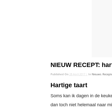
NIEUW RECEPT: hart
Published On
28 April 2017 |
In
Nieuws
,
Recept
Hartige taart
Soms kan ik dagen in de keuken
dan toch niet helemaal naar mi