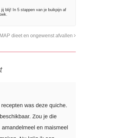
ij blij! In 5 stappen van je buikpijn af
oek.
ODMAP dieet en ongewenst afvallen
t
e recepten was deze quiche.
beschikbaar. Zou je die
el, amandelmeel en maismeel