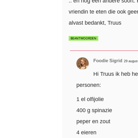
.. en nog een andere soort. 
vriendin te eten die ook ge
alvast bedankt, Truus
BEANTWOORDEN
Foodie Sigrid
29 augus
Hi Truus ik heb he
personen:
1 el olfijolie
400 g spinazie
peper en zout
4 eieren