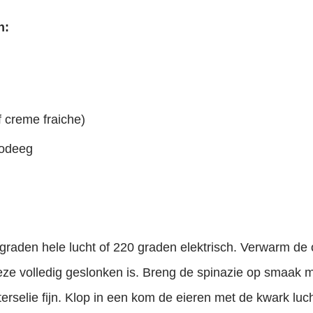
n:
f creme fraiche)
ilodeeg
aden hele lucht of 220 graden elektrisch. Verwarm de ol
deze volledig geslonken is. Breng de spinazie op smaak 
terselie fijn. Klop in een kom de eieren met de kwark luc