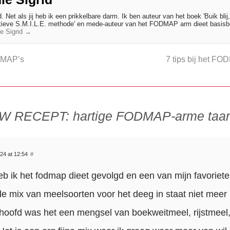
. Net als jij heb ik een prikkelbare darm. Ik ben auteur van het boek 'Buik blij, j
ctieve S.M.I.L.E. methode' en mede-auteur van het FODMAP arm dieet basisb
ie Sigrid
→
DMAP’s
7 tips bij het F
W RECEPT: hartige FODMAP-arme taar
24 at 12:54
#
heb ik het fodmap dieet gevolgd en een van mijn favoriet
de mix van meelsoorten voor het deeg in staat niet meer 
jn hoofd was het een mengsel van boekweitmeel, rijstme