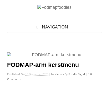
NAVIGATION
FODMAP-arm kerstmenu
Published On
18 December 2020 |
In
Nieuws
By
Foodie Sigrid
|
0
Comments