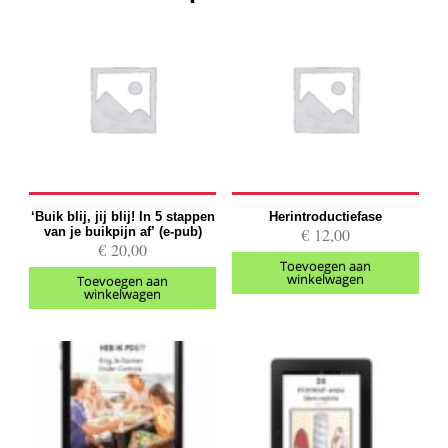
‘Buik blij, jij blij! In 5 stappen
Herintroductiefase
van je buikpijn af’ (e-pub)
€
12,00
€
20,00
Toevoegen aan
winkelwagen
Toevoegen aan
winkelwagen