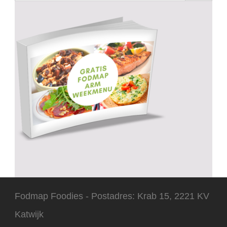
Fodmap Foodies - Postadres: Krab 15, 2221 KV
Katwijk