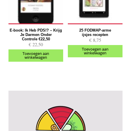
E-book: Ik Heb PDS!? – Krijg
25 FODMAP-arme
Je Darmen Onder
ijsjes recepten
Controle €22,50
€
8,75
€
22,50
Toevoegen aan
winkelwagen
Toevoegen aan
winkelwagen