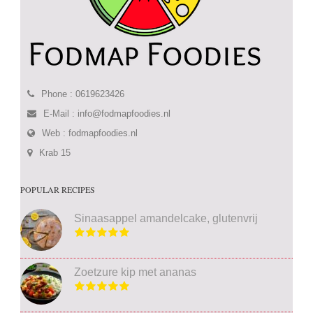
Phone : 0619623426
E-Mail :
info@fodmapfoodies.nl
Web :
fodmapfoodies.nl
Krab 15
POPULAR RECIPES
Sinaasappel amandelcake, glutenvrij
Zoetzure kip met ananas